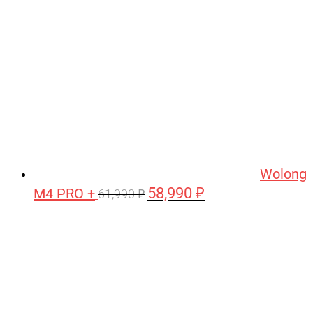
Wolong
58,990
₽
M4 PRO +
Первоначальная
Текущая
61,990
₽
цена
цена:
составляла
58,990 ₽.
61,990 ₽.