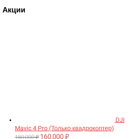
Акции
DJI
Mavic 4 Pro (Только квадрокоптер)
160,000
₽
Первоначальная
Текущая
180,000
₽