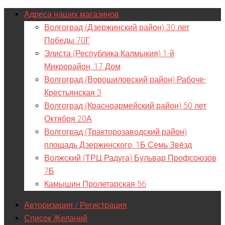
Адреса наших магазинов
Волгоград (Дзержинский район) 30 лет
Победы 70Г
Элиста (Республика Калмыкия) 1-й
Микрорайон, 17 Дом
Волгоград (Ворошиловский район) Рабоче-
Крестьянская 3
Волгоград (Красноармейский район) 50 лет
Октября 20А
Волгоград (Тракторозаводский район)
площадь Дзержинского, 1Б Семь Звёзд
Волжский (ТРЦ Радуга) Бульвар Профсоюзов
7Б
Камышин Пролетарская 56
Авторизация / Регистрация
Список Желаний