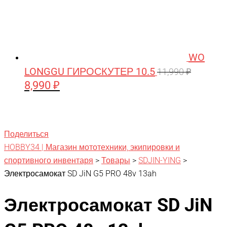
WO
LONGGU ГИРОСКУТЕР 10.5
11,990
₽
8,990
₽
Первоначальная
Текущая
цена
цена:
составляла
8,990 ₽.
11,990 ₽.
Поделиться
HOBBY34 | Магазин мототехники, экипировки и
спортивного инвентаря
>
Товары
>
SDJIN-YING
>
Электросамокат SD JiN G5 PRO 48v 13ah
Электросамокат SD JiN