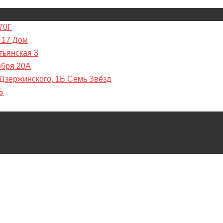
70Г
 17 Дом
тьянская 3
ября 20А
 Дзержинского, 1Б Семь Звёзд
Б