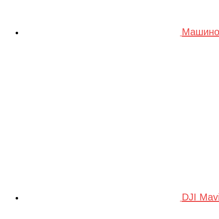
Машино
DJI Mav