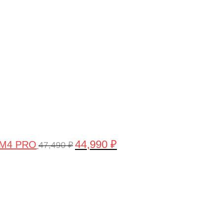
цена
цена:
составляла
44,990 ₽.
47,490 ₽.
44,990
₽
 M4 PRO
47,490
₽