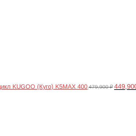
цена
составля
479,900 ₽
449,90
цикл KUGOO (Куго) K5MAX 400
479,900
₽