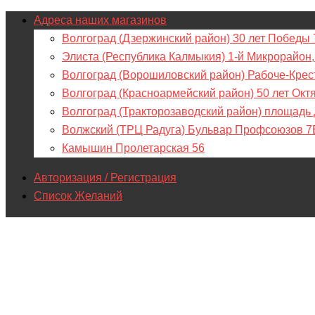
Адреса наших магазинов
Волгоград (Дзержинский район) 30 лет Победы 
Элиста (Республика Калмыкия) 1-й Микрорайон,
Волгоград (Ворошиловский район) Рабоче-Крес
Волгоград (Красноармейский район) 50 лет Окт
Волгоград (Тракторозаводский район) площадь
Волжский (ТРЦ Радуга) Бульвар Профсоюзов 7
Камышин Пролетарская 56
Авторизация / Регистрация
Список Желаний