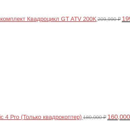
19
комплект Квадроцикл GT ATV 200K
209,990
₽
Первонач
цена
составлял
180,000 ₽.
160,00
ic 4 Pro (Только квадрокоптер)
180,000
₽
Первоначальная
Текущая