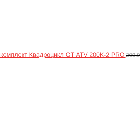
комплект Квадроцикл GT ATV 200K-2 PRO
209,
Пер
цен
сос
209