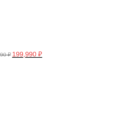
199,990
₽
990
₽
воначальная
Текущая
а
цена:
тавляла
199,990 ₽.
,990 ₽.