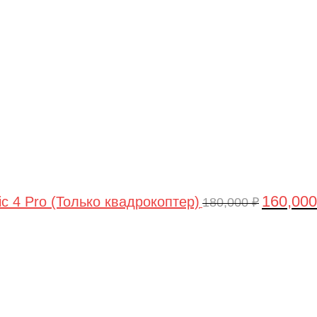
цена
составлял
180,000 ₽.
160,00
ic 4 Pro (Только квадрокоптер)
180,000
₽
Первоначальная
Текущая
цена
цена:
составляла
44,990 ₽.
47,490 ₽.