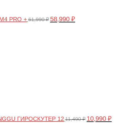
58,990
₽
 M4 PRO +
61,990
₽
Первоначальная
Текущая
цена
цена:
составляла
10,990 ₽.
11,490 ₽.
10,990
₽
NGGU ГИРОСКУТЕР 12
11,490
₽
Первоначальная
Текущая