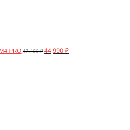
44,990
₽
 M4 PRO
47,490
₽
Первоначальная
Текущая
цена
цена:
составляла
58,990 ₽.
61,990 ₽.