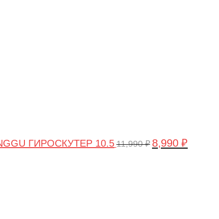
цена
цена:
составляла
8,990 ₽.
11,990 ₽.
8,990
₽
GGU ГИРОСКУТЕР 10.5
11,990
₽