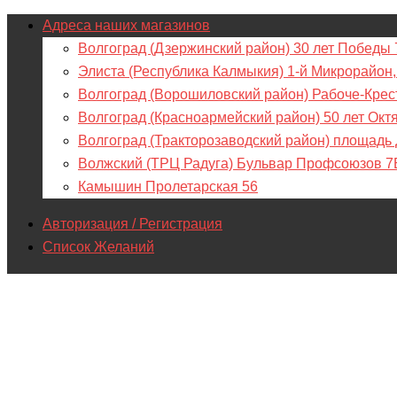
Адреса наших магазинов
Волгоград (Дзержинский район) 30 лет Победы 
Элиста (Республика Калмыкия) 1-й Микрорайон,
Волгоград (Ворошиловский район) Рабоче-Крес
Волгоград (Красноармейский район) 50 лет Окт
Волгоград (Тракторозаводский район) площадь
Волжский (ТРЦ Радуга) Бульвар Профсоюзов 7
Камышин Пролетарская 56
Авторизация / Регистрация
Список Желаний