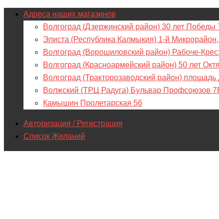
Адреса наших магазинов
Волгоград (Дзержинский район) 30 лет Победы 
Элиста (Республика Калмыкия) 1-й Микрорайон,
Волгоград (Ворошиловский район) Рабоче-Крес
Волгоград (Красноармейский район) 50 лет Окт
Волгоград (Тракторозаводский район) площадь
Волжский (ТРЦ Радуга) Бульвар Профсоюзов 7
Камышин Пролетарская 56
Авторизация / Регистрация
Список Желаний