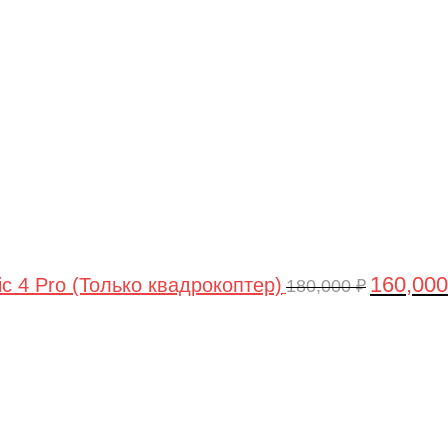
цена
составлял
180,000 ₽.
160,00
ic 4 Pro (Только квадрокоптер)
180,000
₽
Первоначальная
Текущая
цена
цена:
составляла
44,990 ₽.
47,490 ₽.