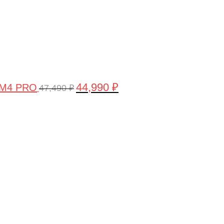
44,990
₽
 M4 PRO
47,490
₽
Первоначальная
Текущая
цена
цена:
составляла
58,990 ₽.
61,990 ₽.