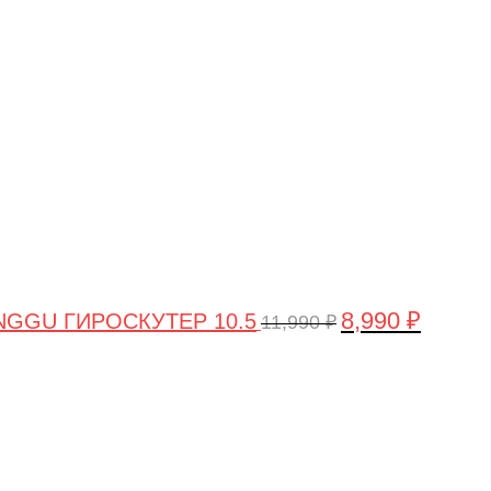
цена
цена:
составляла
8,990 ₽.
11,990 ₽.
8,990
₽
GGU ГИРОСКУТЕР 10.5
11,990
₽