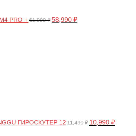
58,990
₽
 M4 PRO +
61,990
₽
Первоначальная
Текущая
цена
цена:
составляла
10,990 ₽.
11,490 ₽.
10,990
₽
NGGU ГИРОСКУТЕР 12
11,490
₽
Первоначальная
Текущая