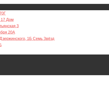
70Г
 17 Дом
тьянская 3
ября 20А
 Дзержинского, 1Б Семь Звёзд
Б