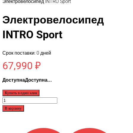
Электровелосипед INTRO Sport
Электровелосипед
INTRO Sport
Срок поставки: 0 дней
67,990
₽
ДоступнаДоступна...
Купить в один клик
Количество
товара
В корзину
Электровелосипед
INTRO
Sport