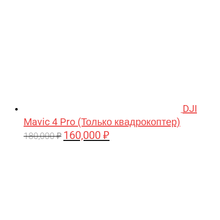
DJI
Mavic 4 Pro (Только квадрокоптер)
160,000
₽
Первоначальная
Текущая
180,000
₽
цена
цена:
составляла
160,000 ₽.
180,000 ₽.