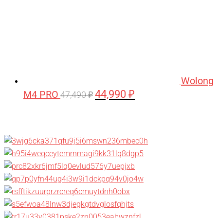
Wolong
44,990
₽
M4 PRO
Первоначальная
Текущая
47,490
₽
цена
цена:
составляла
44,990 ₽.
47,490 ₽.