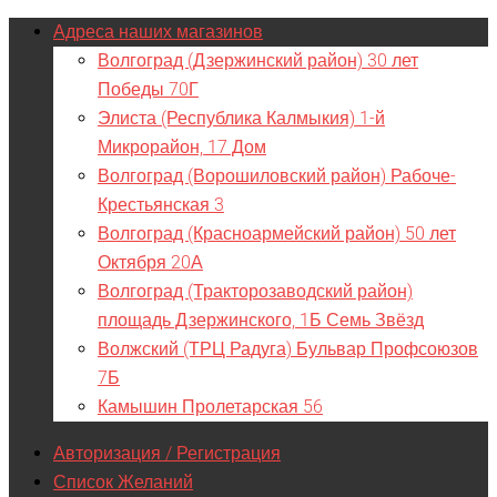
Адреса наших магазинов
Волгоград (Дзержинский район) 30 лет
Победы 70Г
Элиста (Республика Калмыкия) 1-й
Микрорайон, 17 Дом
Волгоград (Ворошиловский район) Рабоче-
Крестьянская 3
Волгоград (Красноармейский район) 50 лет
Октября 20А
Волгоград (Тракторозаводский район)
площадь Дзержинского, 1Б Семь Звёзд
Волжский (ТРЦ Радуга) Бульвар Профсоюзов
7Б
Камышин Пролетарская 56
Авторизация / Регистрация
Список Желаний