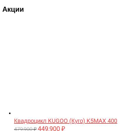
Акции
Квадроцикл KUGOO (Куго) K5MAX 400
449,900
₽
Первоначальная
Текущая
479,900
₽