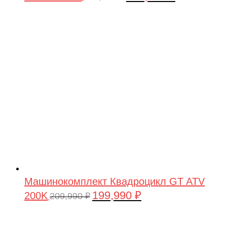
цена
цена:
составляла
199,990 ₽.
209,990 ₽.
Машинокомплект Квадроцикл GT ATV
199,990
₽
200K
Первоначальная
Текущая
209,990
₽
цена
цена:
составляла
199,990 ₽.