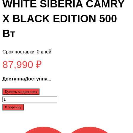
WHITE SIBERIA CAMRY
X BLACK EDITION 500
Вт
Срок поставки: 0 дней
87,990
₽
ДоступнаДоступна...
Купить в один клик
Количество
товара
В корзину
Электровелосипед
WHITE
SIBERIA