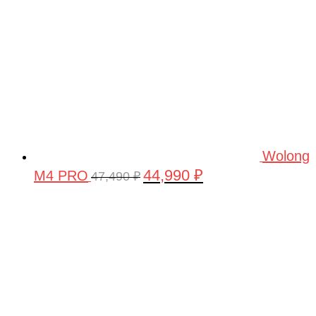
Wolong
44,990
₽
M4 PRO
Первоначальная
Текущая
47,490
₽
цена
цена:
составляла
44,990 ₽.
47,490 ₽.