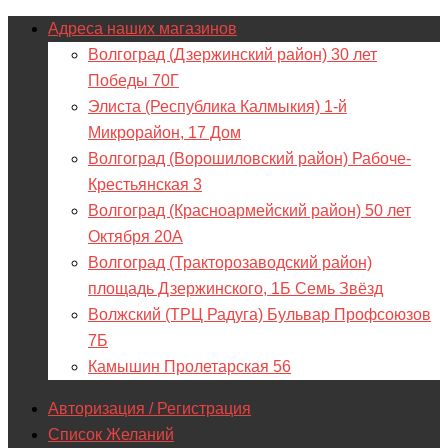
Адреса наших магазинов
Волгоград (Дзержинский район) 30 лет
Победы 70Г
Элиста (Республика Калмыкия) 1-й
Микрорайон, 17 Дом
Волгоград (Ворошиловский район) Рабоче-
Крестьянская 3
Волгоград (Красноармейский район) 50 лет
Октября 20А
Волгоград (Тракторозаводский район)
площадь Дзержинского, 1Б Семь Звёзд
Волжский (ТРЦ Радуга) Бульвар Профсоюзов
7Б
Камышин Пролетарская 56
Авторизация / Регистрация
Список Желаний