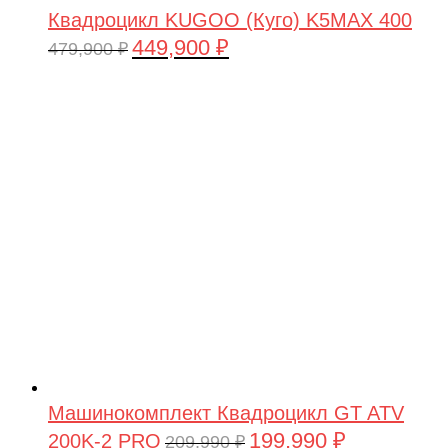
Квадроцикл KUGOO (Куго) K5MAX 400
449,900
₽
Первоначальная
Текущая
479,900
₽
цена
цена:
составляла
449,900 ₽.
479,900 ₽.
Машинокомплект Квадроцикл GT ATV
199,990
₽
200K-2 PRO
Первоначальная
Текущая
209,990
₽