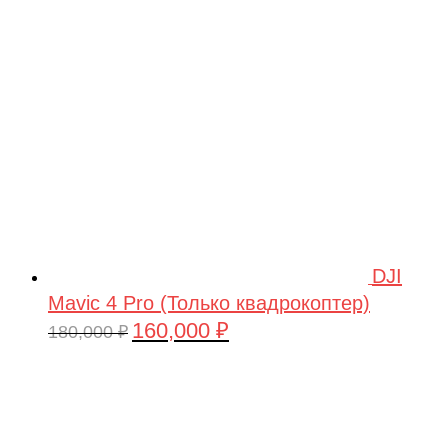
209,990 ₽.
DJI
Mavic 4 Pro (Только квадрокоптер)
160,000
₽
Первоначальная
Текущая
180,000
₽
цена
цена:
составляла
160,000 ₽.
180,000 ₽.