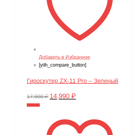
Добавить в Избранное
[yith_compare_button]
Гироскутер ZX-11 Pro – Зеленый
14,990
₽
Первоначальная
Текущая
17,900
₽
цена
цена:
В корзину
составляла
14,990 ₽.
17,900 ₽.