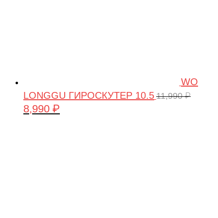
WO
LONGGU ГИРОСКУТЕР 10.5
11,990
₽
8,990
₽
Первоначальная
Текущая
цена
цена:
составляла
8,990 ₽.
11,990 ₽.