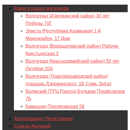
Адреса наших магазинов
Волгоград (Дзержинский район) 30 лет
Победы 70Г
Элиста (Республика Калмыкия) 1-й
Микрорайон, 17 Дом
Волгоград (Ворошиловский район) Рабоче-
Крестьянская 3
Волгоград (Красноармейский район) 50 лет
Октября 20А
Волгоград (Тракторозаводский район)
площадь Дзержинского, 1Б Семь Звёзд
Волжский (ТРЦ Радуга) Бульвар Профсоюзов
7Б
Камышин Пролетарская 56
Авторизация / Регистрация
Список Желаний