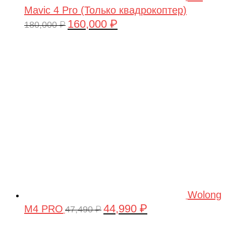
Mavic 4 Pro (Только квадрокоптер)
160,000
₽
Первоначальная
Текущая
180,000
₽
цена
цена:
составляла
160,000 ₽.
180,000 ₽.
Wolong
44,990
₽
M4 PRO
Первоначальная
Текущая
47,490
₽
цена
цена: