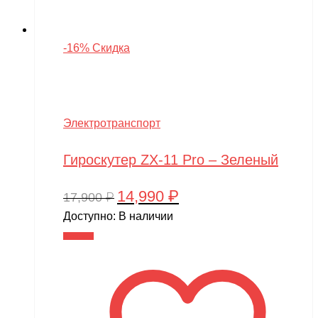
-16% Скидка
Электротранспорт
Гироскутер ZX-11 Pro – Зеленый
14,990
₽
Первоначальная
Текущая
17,900
₽
цена
цена:
Доступно:
В наличии
составляла
14,990 ₽.
В корзину
17,900 ₽.