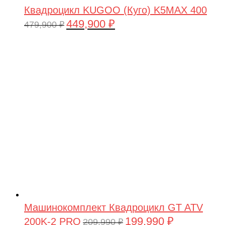
Квадроцикл KUGOO (Куго) K5MAX 400
449,900
₽
Первоначальная
Текущая
479,900
₽
цена
цена:
составляла
449,900 ₽.
479,900 ₽.
Машинокомплект Квадроцикл GT ATV
199,990
₽
200K-2 PRO
Первоначальная
Текущая
209,990
₽