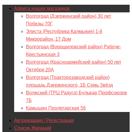
Адреса наших магазинов
Волгоград (Дзержинский район) 30 лет
Победы 70Г
Элиста (Республика Калмыкия) 1-й
Микрорайон, 17 Дом
Волгоград (Ворошиловский район) Рабоче-
Крестьянская 3
Волгоград (Красноармейский район) 50 лет
Октября 20А
Волгоград (Тракторозаводский район)
площадь Дзержинского, 1Б Семь Звёзд
Волжский (ТРЦ Радуга) Бульвар Профсоюзов
7Б
Камышин Пролетарская 56
Авторизация / Регистрация
Список Желаний