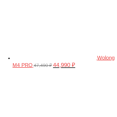
Wolong
44,990
₽
M4 PRO
Первоначальная
Текущая
47,490
₽
цена
цена:
составляла
44,990 ₽.
47,490 ₽.