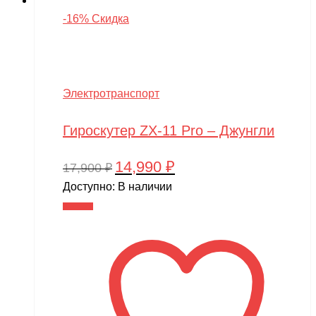
-16% Скидка
Электротранспорт
Гироскутер ZX-11 Pro – Джунгли
14,990
₽
Первоначальная
Текущая
17,900
₽
цена
цена:
Доступно:
В наличии
составляла
14,990 ₽.
В корзину
17,900 ₽.