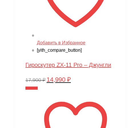
Добавить в Избранное
[yith_compare_button]
Гироскутер ZX-11 Pro – Джунгли
14,990
₽
Первоначальная
Текущая
17,900
₽
цена
цена:
В корзину
составляла
14,990 ₽.
17,900 ₽.