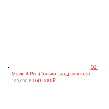
209,990 ₽.
DJI
Mavic 4 Pro (Только квадрокоптер)
160,000
₽
Первоначальная
Текущая
180,000
₽
цена
цена:
составляла
160,000 ₽.
180,000 ₽.