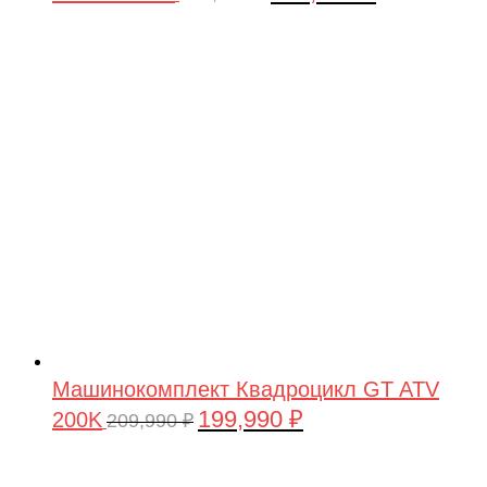
цена
цена:
составляла
199,990 ₽.
209,990 ₽.
Машинокомплект Квадроцикл GT ATV
199,990
₽
200K
Первоначальная
Текущая
209,990
₽
цена
цена:
составляла
199,990 ₽.