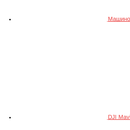
Машино
DJI Mav