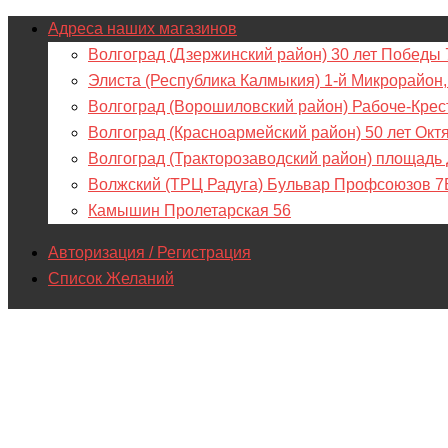
Адреса наших магазинов
Волгоград (Дзержинский район) 30 лет Победы 
Элиста (Республика Калмыкия) 1-й Микрорайон,
Волгоград (Ворошиловский район) Рабоче-Крес
Волгоград (Красноармейский район) 50 лет Окт
Волгоград (Тракторозаводский район) площадь
Волжский (ТРЦ Радуга) Бульвар Профсоюзов 7
Камышин Пролетарская 56
Авторизация / Регистрация
Список Желаний