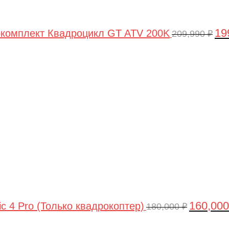
19
комплект Квадроцикл GT ATV 200K
209,990
₽
Первонач
цена
составлял
180,000 ₽.
160,00
ic 4 Pro (Только квадрокоптер)
180,000
₽
Первоначальная
Текущая