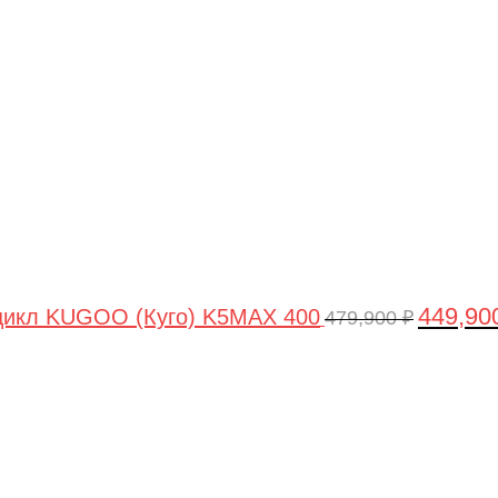
цена
составля
479,900 ₽
449,90
цикл KUGOO (Куго) K5MAX 400
479,900
₽