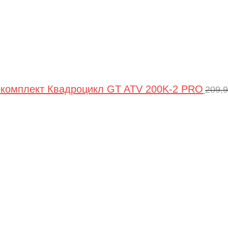
комплект Квадроцикл GT ATV 200K-2 PRO
209,
Пер
цен
сос
209