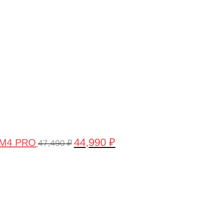
цена
цена:
составляла
44,990 ₽.
47,490 ₽.
44,990
₽
 M4 PRO
47,490
₽