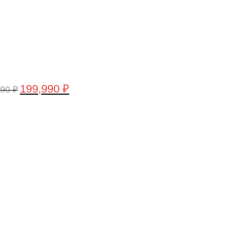
199,990
₽
990
₽
воначальная
Текущая
а
цена:
тавляла
199,990 ₽.
,990 ₽.