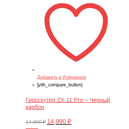
Добавить в Избранное
[yith_compare_button]
Гироскутер ZX-11 Pro – Черный
карбон
14,990
₽
Первоначальная
Текущая
17,900
₽
цена
цена: