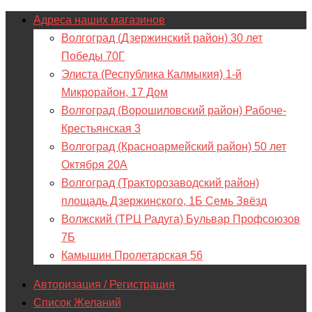
Адреса наших магазинов
Волгоград (Дзержинский район) 30 лет
Победы 70Г
Элиста (Республика Калмыкия) 1-й
Микрорайон, 17 Дом
Волгоград (Ворошиловский район) Рабоче-
Крестьянская 3
Волгоград (Красноармейский район) 50 лет
Октября 20А
Волгоград (Тракторозаводский район)
площадь Дзержинского, 1Б Семь Звёзд
Волжский (ТРЦ Радуга) Бульвар Профсоюзов
7Б
Камышин Пролетарская 56
Авторизация / Регистрация
Список Желаний