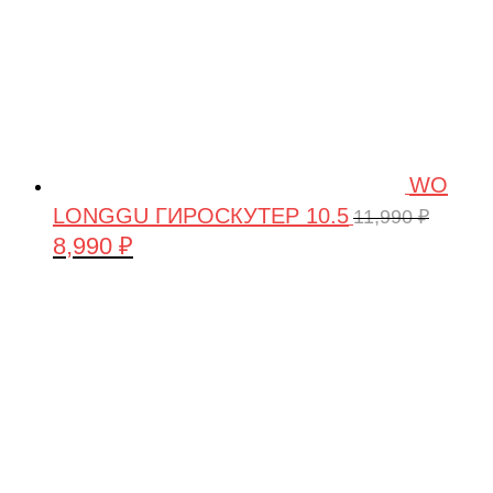
WO
LONGGU ГИРОСКУТЕР 10.5
11,990
₽
8,990
₽
Первоначальная
Текущая
цена
цена:
составляла
8,990 ₽.
11,990 ₽.