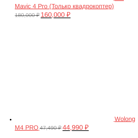
Mavic 4 Pro (Только квадрокоптер)
160,000
₽
Первоначальная
Текущая
180,000
₽
цена
цена:
составляла
160,000 ₽.
180,000 ₽.
Wolong
44,990
₽
M4 PRO
Первоначальная
Текущая
47,490
₽
цена
цена: