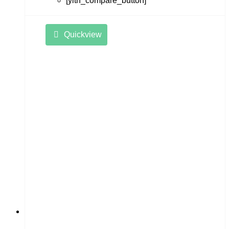
[yith_compare_button]
Quickview