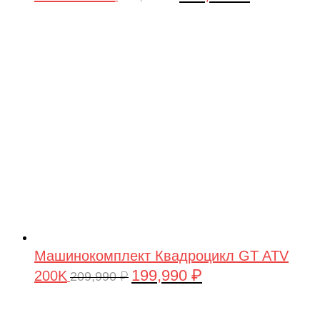
цена
цена:
составляла
199,990 ₽.
209,990 ₽.
Машинокомплект Квадроцикл GT ATV
199,990
₽
200K
Первоначальная
Текущая
209,990
₽
цена
цена:
составляла
199,990 ₽.