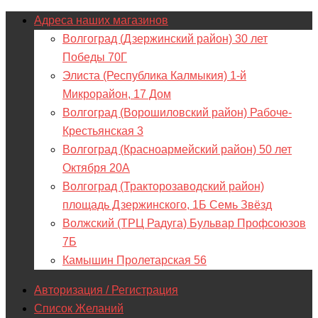
Адреса наших магазинов
Волгоград (Дзержинский район) 30 лет
Победы 70Г
Элиста (Республика Калмыкия) 1-й
Микрорайон, 17 Дом
Волгоград (Ворошиловский район) Рабоче-
Крестьянская 3
Волгоград (Красноармейский район) 50 лет
Октября 20А
Волгоград (Тракторозаводский район)
площадь Дзержинского, 1Б Семь Звёзд
Волжский (ТРЦ Радуга) Бульвар Профсоюзов
7Б
Камышин Пролетарская 56
Авторизация / Регистрация
Список Желаний