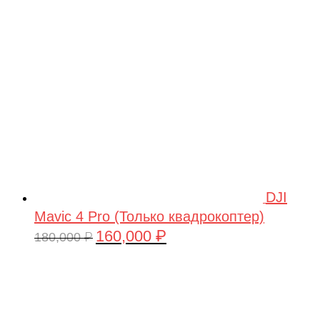
209,990 ₽.
DJI
Mavic 4 Pro (Только квадрокоптер)
160,000
₽
Первоначальная
Текущая
180,000
₽
цена
цена:
составляла
160,000 ₽.
180,000 ₽.