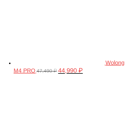
Wolong
44,990
₽
M4 PRO
Первоначальная
Текущая
47,490
₽
цена
цена:
составляла
44,990 ₽.
47,490 ₽.