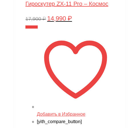
Гироскутер ZX-11 Pro – Космос
14,990
₽
Первоначальная
Текущая
17,900
₽
цена
цена:
В корзину
составляла
14,990 ₽.
17,900 ₽.
Добавить в Избранное
[yith_compare_button]