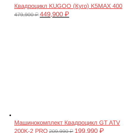
Квадроцикл KUGOO (Куго) K5MAX 400
449,900
₽
Первоначальная
Текущая
479,900
₽
цена
цена:
составляла
449,900 ₽.
479,900 ₽.
Машинокомплект Квадроцикл GT ATV
199,990
₽
200K-2 PRO
Первоначальная
Текущая
209,990
₽