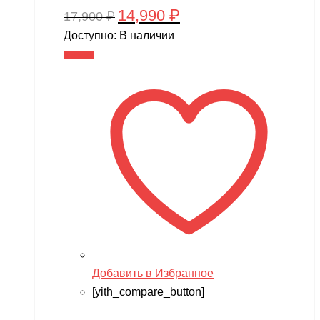
14,990
₽
Первоначальная
Текущая
17,900
₽
цена
цена:
Доступно:
В наличии
составляла
14,990 ₽.
В корзину
17,900 ₽.
Добавить в Избранное
[yith_compare_button]