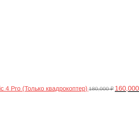
цена
составлял
180,000 ₽.
160,00
ic 4 Pro (Только квадрокоптер)
180,000
₽
Первоначальная
Текущая
цена
цена:
составляла
44,990 ₽.
47,490 ₽.