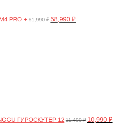
58,990
₽
 M4 PRO +
61,990
₽
Первоначальная
Текущая
цена
цена:
составляла
10,990 ₽.
11,490 ₽.
10,990
₽
NGGU ГИРОСКУТЕР 12
11,490
₽
Первоначальная
Текущая