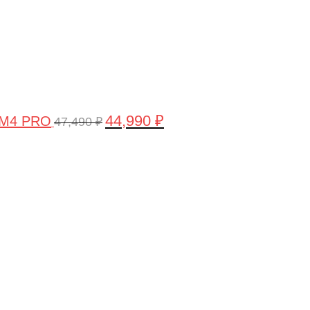
44,990
₽
 M4 PRO
47,490
₽
Первоначальная
Текущая
цена
цена:
составляла
58,990 ₽.
61,990 ₽.