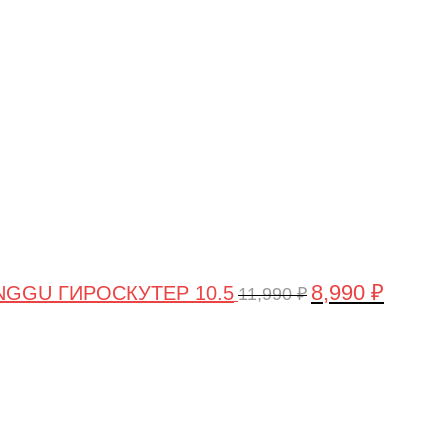
цена
цена:
составляла
8,990 ₽.
11,990 ₽.
8,990
₽
GGU ГИРОСКУТЕР 10.5
11,990
₽