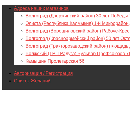
Адреса наших магазинов
Волгоград (Дзержинский район) 30 лет Победы 
Элиста (Республика Калмыкия) 1-й Микрорайон,
Волгоград (Ворошиловский район) Рабоче-Крес
Волгоград (Красноармейский район) 50 лет Окт
Волгоград (Тракторозаводский район) площадь
Волжский (ТРЦ Радуга) Бульвар Профсоюзов 7
Камышин Пролетарская 56
Авторизация / Регистрация
Список Желаний