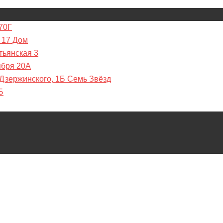
70Г
 17 Дом
тьянская 3
ября 20А
 Дзержинского, 1Б Семь Звёзд
Б