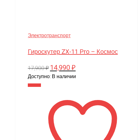
Электротранспорт
Гироскутер ZX-11 Pro – Космос
14,990
₽
Первоначальная
Текущая
17,900
₽
цена
цена:
Доступно:
В наличии
составляла
14,990 ₽.
В корзину
17,900 ₽.