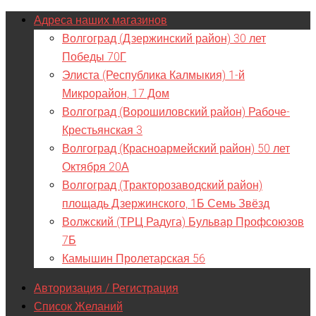
Адреса наших магазинов
Волгоград (Дзержинский район) 30 лет
Победы 70Г
Элиста (Республика Калмыкия) 1-й
Микрорайон, 17 Дом
Волгоград (Ворошиловский район) Рабоче-
Крестьянская 3
Волгоград (Красноармейский район) 50 лет
Октября 20А
Волгоград (Тракторозаводский район)
площадь Дзержинского, 1Б Семь Звёзд
Волжский (ТРЦ Радуга) Бульвар Профсоюзов
7Б
Камышин Пролетарская 56
Авторизация / Регистрация
Список Желаний