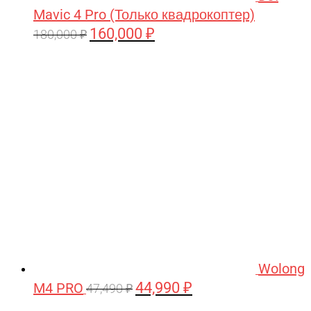
Mavic 4 Pro (Только квадрокоптер)
160,000
₽
Первоначальная
Текущая
180,000
₽
цена
цена:
составляла
160,000 ₽.
180,000 ₽.
Wolong
44,990
₽
M4 PRO
Первоначальная
Текущая
47,490
₽
цена
цена: