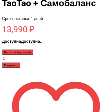
TaoTao + Самобаланс
Срок поставки: 1 дней
13,990
₽
ДоступнаДоступна...
Купить в один клик
Количество
товара
В корзину
JiLong
SUV
Premium
10.5
Огонь
Приложение
TaoTao