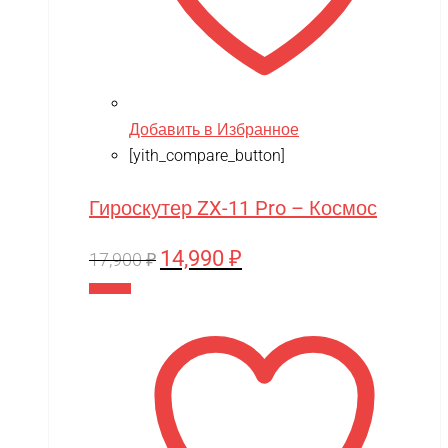
Добавить в Избранное
[yith_compare_button]
Гироскутер ZX-11 Pro – Космос
14,990
₽
Первоначальная
Текущая
17,900
₽
цена
цена:
В корзину
составляла
14,990 ₽.
17,900 ₽.