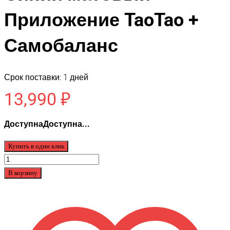
Приложение TaoTao +
Самобаланс
Срок поставки: 1 дней
13,990
₽
ДоступнаДоступна...
Купить в один клик
Количество
товара
В корзину
JiLong
SUV
Premium
10.5