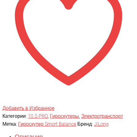
Синий
матовый
Приложение
TaoTao
+
Самобаланс
Добавить в Избранное
Категории:
10.5 PRO
,
Гироскутеры
,
Электротранспорт
Метка:
Гироскутер Smort Balance
Бренд:
JiLong
Описание