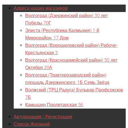
Адреса наших магазинов
Волгоград (Дзержинский район) 30 лет
Победы 70Г
Элиста (Республика Калмыкия) 1-й
Микрорайон, 17 Дом
Волгоград (Ворошиловский район) Рабоче-
Крестьянская 3
Волгоград (Красноармейский район) 50 лет
Октября 20А
Волгоград (Тракторозаводский район)
площадь Дзержинского, 1Б Семь Звёзд
Волжский (ТРЦ Радуга) Бульвар Профсоюзов
7Б
Камышин Пролетарская 56
Авторизация / Регистрация
Список Желаний