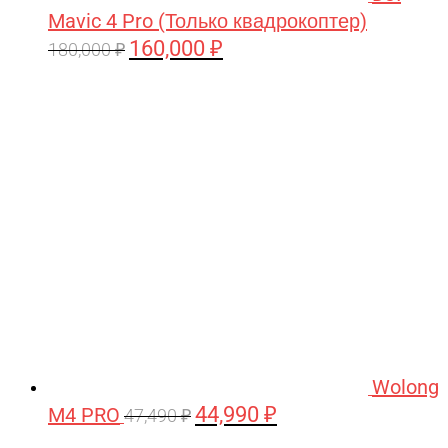
Mavic 4 Pro (Только квадрокоптер)
160,000
₽
Первоначальная
Текущая
180,000
₽
цена
цена:
составляла
160,000 ₽.
180,000 ₽.
Wolong
44,990
₽
M4 PRO
Первоначальная
Текущая
47,490
₽
цена
цена: