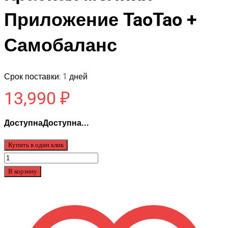
Приложение TaoTao +
Самобаланс
Срок поставки: 1 дней
13,990
₽
ДоступнаДоступна...
Купить в один клик
Количество
товара
В корзину
JiLong
SUV
Premium
10,5