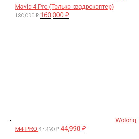
Mavic 4 Pro (Только квадрокоптер)
160,000
₽
Первоначальная
Текущая
180,000
₽
цена
цена:
составляла
160,000 ₽.
180,000 ₽.
Wolong
44,990
₽
M4 PRO
Первоначальная
Текущая
47,490
₽
цена
цена: