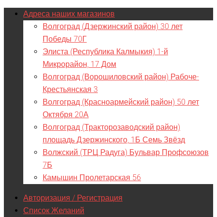
Адреса наших магазинов
Волгоград (Дзержинский район) 30 лет
Победы 70Г
Элиста (Республика Калмыкия) 1-й
Микрорайон, 17 Дом
Волгоград (Ворошиловский район) Рабоче-
Крестьянская 3
Волгоград (Красноармейский район) 50 лет
Октября 20А
Волгоград (Тракторозаводский район)
площадь Дзержинского, 1Б Семь Звёзд
Волжский (ТРЦ Радуга) Бульвар Профсоюзов
7Б
Камышин Пролетарская 56
Авторизация / Регистрация
Список Желаний