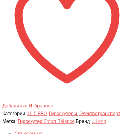
Красная
молния
Приложение
TaoTao
+
Самобаланс
Добавить в Избранное
Категории:
10.5 PRO
,
Гироскутеры
,
Электротранспорт
Метка:
Гироскутер Smort Balance
Бренд:
JiLong
Описание