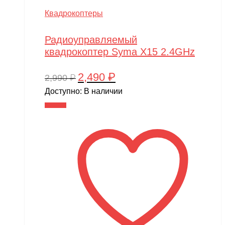
Квадрокоптеры
Радиоуправляемый
квадрокоптер Syma X15 2.4GHz
2,490
₽
Первоначальная
Текущая
2,990
₽
цена
цена:
Доступно:
В наличии
составляла
2,490 ₽.
В корзину
2,990 ₽.