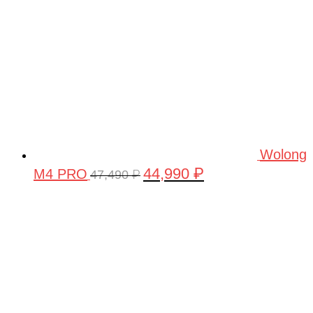
Wolong
44,990
₽
M4 PRO
Первоначальная
Текущая
47,490
₽
цена
цена:
составляла
44,990 ₽.
47,490 ₽.