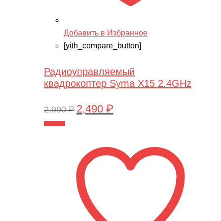
Добавить в Избранное
[yith_compare_button]
Радиоуправляемый
квадрокоптер Syma X15 2.4GHz
2,490
₽
Первоначальная
Текущая
2,990
₽
цена
цена:
В корзину
составляла
2,490 ₽.
2,990 ₽.