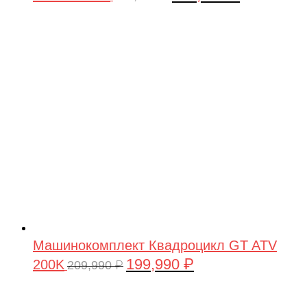
цена
цена:
составляла
199,990 ₽.
209,990 ₽.
Машинокомплект Квадроцикл GT ATV
199,990
₽
200K
Первоначальная
Текущая
209,990
₽
цена
цена:
составляла
199,990 ₽.