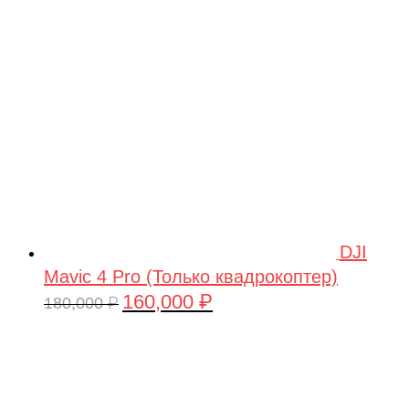
209,990 ₽.
DJI
Mavic 4 Pro (Только квадрокоптер)
160,000
₽
Первоначальная
Текущая
180,000
₽
цена
цена:
составляла
160,000 ₽.
180,000 ₽.