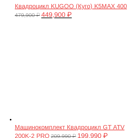
Квадроцикл KUGOO (Куго) K5MAX 400
449,900
₽
Первоначальная
Текущая
479,900
₽
цена
цена:
составляла
449,900 ₽.
479,900 ₽.
Машинокомплект Квадроцикл GT ATV
199,990
₽
200K-2 PRO
Первоначальная
Текущая
209,990
₽