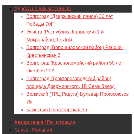
Адреса наших магазинов
Волгоград (Дзержинский район) 30 лет
Победы 70Г
Элиста (Республика Калмыкия) 1-й
Микрорайон, 17 Дом
Волгоград (Ворошиловский район) Рабоче-
Крестьянская 3
Волгоград (Красноармейский район) 50 лет
Октября 20А
Волгоград (Тракторозаводский район)
площадь Дзержинского, 1Б Семь Звёзд
Волжский (ТРЦ Радуга) Бульвар Профсоюзов
7Б
Камышин Пролетарская 56
Авторизация / Регистрация
Список Желаний