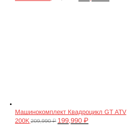
цена
цена:
составляла
199,990 ₽.
209,990 ₽.
Машинокомплект Квадроцикл GT ATV
199,990
₽
200K
Первоначальная
Текущая
209,990
₽
цена
цена:
составляла
199,990 ₽.