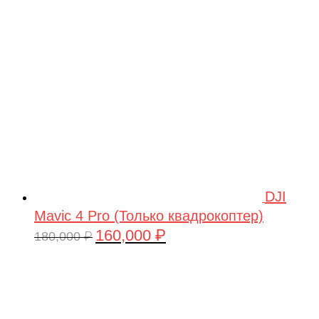
209,990 ₽.
DJI
Mavic 4 Pro (Только квадрокоптер)
160,000
₽
Первоначальная
Текущая
180,000
₽
цена
цена:
составляла
160,000 ₽.
180,000 ₽.