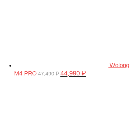
Wolong
44,990
₽
M4 PRO
Первоначальная
Текущая
47,490
₽
цена
цена:
составляла
44,990 ₽.
47,490 ₽.