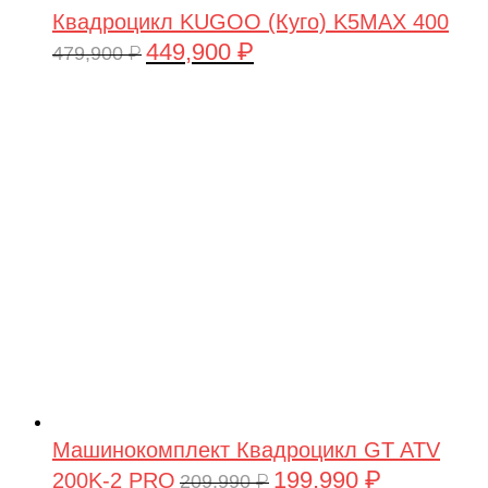
Квадроцикл KUGOO (Куго) K5MAX 400
449,900
₽
Первоначальная
Текущая
479,900
₽
цена
цена:
составляла
449,900 ₽.
479,900 ₽.
Машинокомплект Квадроцикл GT ATV
199,990
₽
200K-2 PRO
Первоначальная
Текущая
209,990
₽