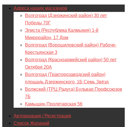
Адреса наших магазинов
Волгоград (Дзержинский район) 30 лет
Победы 70Г
Элиста (Республика Калмыкия) 1-й
Микрорайон, 17 Дом
Волгоград (Ворошиловский район) Рабоче-
Крестьянская 3
Волгоград (Красноармейский район) 50 лет
Октября 20А
Волгоград (Тракторозаводский район)
площадь Дзержинского, 1Б Семь Звёзд
Волжский (ТРЦ Радуга) Бульвар Профсоюзов
7Б
Камышин Пролетарская 56
Авторизация / Регистрация
Список Желаний