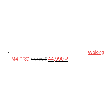
Wolong
44,990
₽
M4 PRO
Первоначальная
Текущая
47,490
₽
цена
цена:
составляла
44,990 ₽.
47,490 ₽.