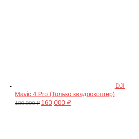
209,990 ₽.
DJI
Mavic 4 Pro (Только квадрокоптер)
160,000
₽
Первоначальная
Текущая
180,000
₽
цена
цена:
составляла
160,000 ₽.
180,000 ₽.