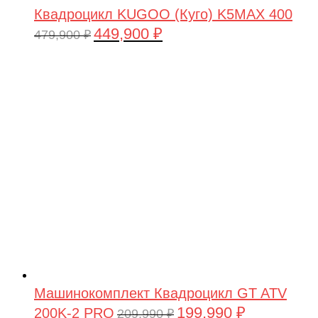
Квадроцикл KUGOO (Куго) K5MAX 400
449,900
₽
Первоначальная
Текущая
479,900
₽
цена
цена:
составляла
449,900 ₽.
479,900 ₽.
Машинокомплект Квадроцикл GT ATV
199,990
₽
200K-2 PRO
Первоначальная
Текущая
209,990
₽