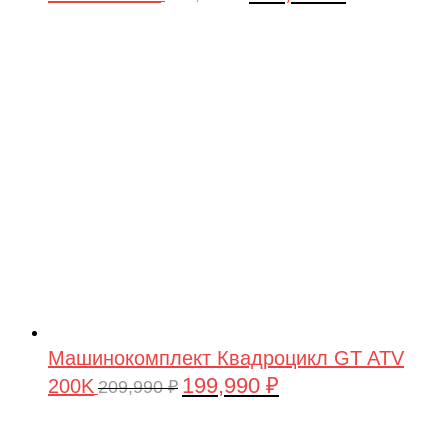
цена
цена:
составляла
199,990 ₽.
209,990 ₽.
Машинокомплект Квадроцикл GT ATV
199,990
₽
200K
Первоначальная
Текущая
209,990
₽
цена
цена:
составляла
199,990 ₽.