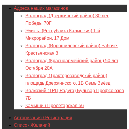
Адреса наших магазинов
Волгоград (Дзержинский район) 30 лет
Победы 70Г
Элиста (Республика Калмыкия) 1-й
Микрорайон, 17 Дом
Волгоград (Ворошиловский район) Рабоче-
Крестьянская 3
Волгоград (Красноармейский район) 50 лет
Октября 20А
Волгоград (Тракторозаводский район)
площадь Дзержинского, 1Б Семь Звёзд
Волжский (ТРЦ Радуга) Бульвар Профсоюзов
7Б
Камышин Пролетарская 56
Авторизация / Регистрация
Список Желаний