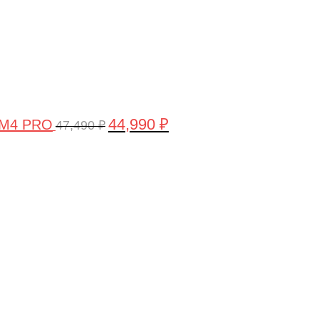
44,990
₽
 M4 PRO
47,490
₽
Первоначальная
Текущая
цена
цена:
составляла
58,990 ₽.
61,990 ₽.