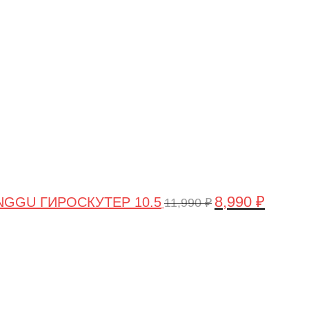
цена
цена:
составляла
8,990 ₽.
11,990 ₽.
8,990
₽
GGU ГИРОСКУТЕР 10.5
11,990
₽