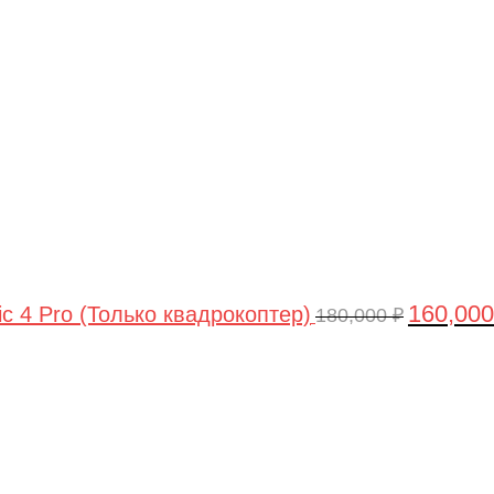
цена
составлял
180,000 ₽.
160,00
ic 4 Pro (Только квадрокоптер)
180,000
₽
Первоначальная
Текущая
цена
цена:
составляла
44,990 ₽.
47,490 ₽.