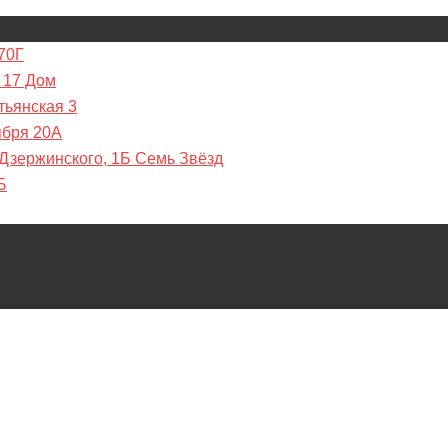
70Г
 17 Дом
тьянская 3
ября 20А
 Дзержинского, 1Б Семь Звёзд
Б