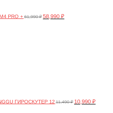
58,990
₽
 M4 PRO +
61,990
₽
Первоначальная
Текущая
цена
цена:
составляла
10,990 ₽.
11,490 ₽.
10,990
₽
NGGU ГИРОСКУТЕР 12
11,490
₽
Первоначальная
Текущая