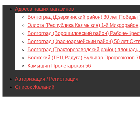
Адреса наших магазинов
Волгоград (Дзержинский район) 30 лет Победы 
Элиста (Республика Калмыкия) 1-й Микрорайон,
Волгоград (Ворошиловский район) Рабоче-Крес
Волгоград (Красноармейский район) 50 лет Окт
Волгоград (Тракторозаводский район) площадь
Волжский (ТРЦ Радуга) Бульвар Профсоюзов 7
Камышин Пролетарская 56
Авторизация / Регистрация
Список Желаний