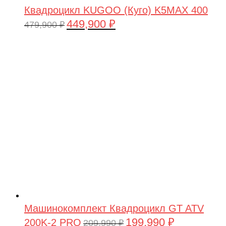
Квадроцикл KUGOO (Куго) K5MAX 400
449,900
₽
Первоначальная
Текущая
479,900
₽
цена
цена:
составляла
449,900 ₽.
479,900 ₽.
Машинокомплект Квадроцикл GT ATV
199,990
₽
200K-2 PRO
Первоначальная
Текущая
209,990
₽