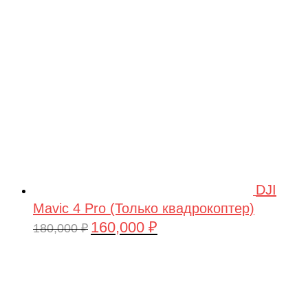
209,990 ₽.
DJI
Mavic 4 Pro (Только квадрокоптер)
160,000
₽
Первоначальная
Текущая
180,000
₽
цена
цена:
составляла
160,000 ₽.
180,000 ₽.