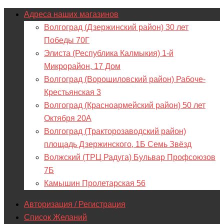
Адреса наших магазинов
Волгоград (Дзержинский район) 30 лет
Победы 70Г
Элиста (Республика Калмыкия) 1-й
Микрорайон, 17 Дом
Волгоград (Ворошиловский район) Рабоче-
Крестьянская 3
Волгоград (Красноармейский район) 50 лет
Октября 20А
Волгоград (Тракторозаводский район)
площадь Дзержинского, 1Б Семь Звёзд
Волжский (ТРЦ Радуга) Бульвар Профсоюзов
7Б
Камышин Пролетарская 56
Авторизация / Регистрация
Список Желаний