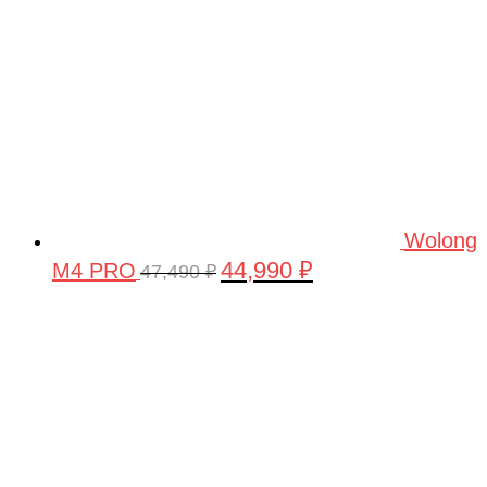
Wolong
44,990
₽
M4 PRO
Первоначальная
Текущая
47,490
₽
цена
цена:
составляла
44,990 ₽.
47,490 ₽.