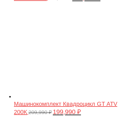
цена
цена:
составляла
199,990 ₽.
209,990 ₽.
Машинокомплект Квадроцикл GT ATV
199,990
₽
200K
Первоначальная
Текущая
209,990
₽
цена
цена:
составляла
199,990 ₽.