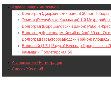
Адреса наших магазинов
Волгоград (Дзержинский район) 30 лет Победы 
Элиста (Республика Калмыкия) 1-й Микрорайон,
Волгоград (Ворошиловский район) Рабоче-Крес
Волгоград (Красноармейский район) 50 лет Окт
Волгоград (Тракторозаводский район) площадь
Волжский (ТРЦ Радуга) Бульвар Профсоюзов 7
Камышин Пролетарская 56
Авторизация / Регистрация
Список Желаний