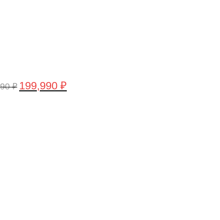
199,990
₽
990
₽
воначальная
Текущая
а
цена:
тавляла
199,990 ₽.
,990 ₽.