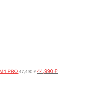
цена
цена:
составляла
44,990 ₽.
47,490 ₽.
44,990
₽
 M4 PRO
47,490
₽