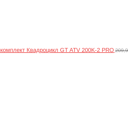
комплект Квадроцикл GT ATV 200K-2 PRO
209,
Пер
цен
сос
209