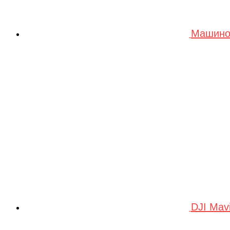
Машино
DJI Mav