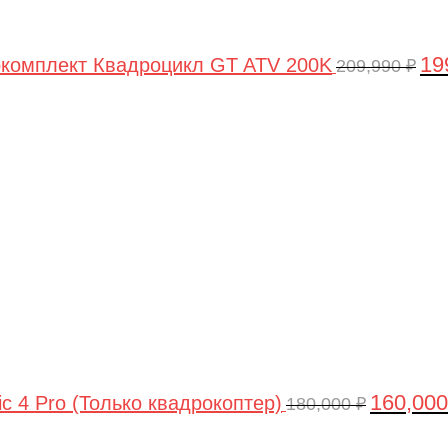
19
комплект Квадроцикл GT ATV 200K
209,990
₽
Первонач
цена
составлял
180,000 ₽.
160,00
ic 4 Pro (Только квадрокоптер)
180,000
₽
Первоначальная
Текущая