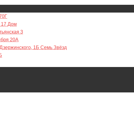
70Г
 17 Дом
тьянская 3
ября 20А
 Дзержинского, 1Б Семь Звёзд
Б