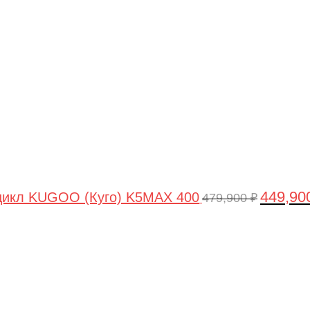
цена
составля
479,900 ₽
449,90
цикл KUGOO (Куго) K5MAX 400
479,900
₽