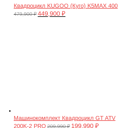
Квадроцикл KUGOO (Куго) K5MAX 400
449,900
₽
Первоначальная
Текущая
479,900
₽
цена
цена:
составляла
449,900 ₽.
479,900 ₽.
Машинокомплект Квадроцикл GT ATV
199,990
₽
200K-2 PRO
Первоначальная
Текущая
209,990
₽