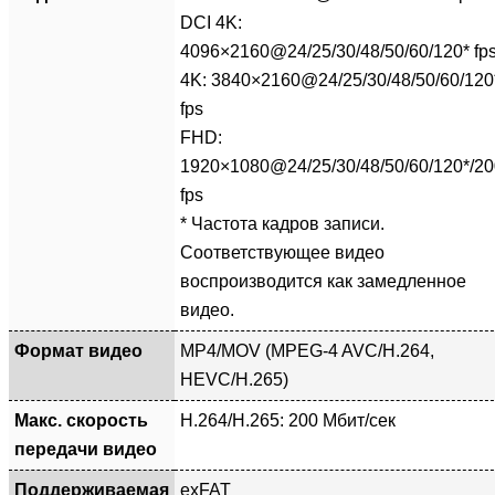
DCI 4K:
4096×2160@24/25/30/48/50/60/120* fp
4K: 3840×2160@24/25/30/48/50/60/120
fps
FHD:
1920×1080@24/25/30/48/50/60/120*/20
fps
* Частота кадров записи.
Соответствующее видео
воспроизводится как замедленное
видео.
Формат видео
MP4/MOV (MPEG-4 AVC/H.264,
HEVC/H.265)
Макс. скорость
H.264/H.265: 200 Мбит/сек
передачи видео
Поддерживаемая
exFAT