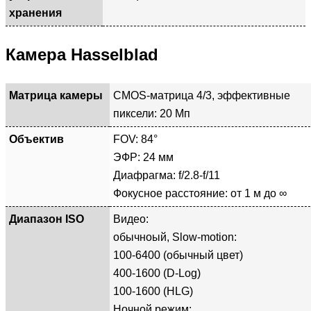
хранения
Камера Hasselblad
Матрица камеры
CMOS-матрица 4/3, эффективные
пиксели: 20 Мп
Объектив
FOV: 84°
ЭФР: 24 мм
Диафрагма: f/2.8-f/11
Фокусное расстояние: от 1 м до ∞
Диапазон ISO
Видео:
обычноый, Slow-motion:
100-6400 (обычный цвет)
400-1600 (D-Log)
100-1600 (HLG)
Ночной режим: