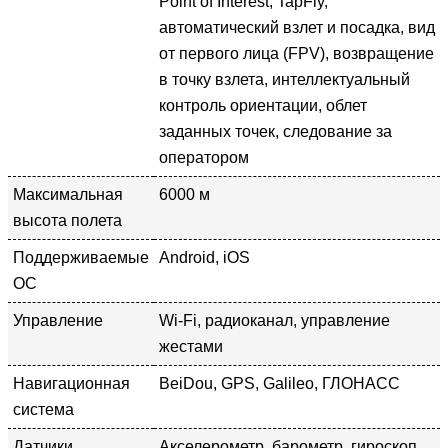
Point of Interest, TapFly,
автоматический взлет и посадка, вид
от первого лица (FPV), возвращение
в точку взлета, интеллектуальный
контроль ориентации, облет
заданных точек, следование за
оператором
Максимальная
6000 м
высота полета
Поддерживаемые
Android, iOS
ОС
Управление
Wi-Fi, радиоканал, управление
жестами
Навигационная
BeiDou, GPS, Galileo, ГЛОНАСС
система
Датчики
Акселерометр, барометр, гироскоп,