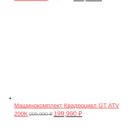
цена
цена:
составляла
199,990 ₽.
209,990 ₽.
Машинокомплект Квадроцикл GT ATV
199,990
₽
200K
Первоначальная
Текущая
209,990
₽
цена
цена:
составляла
199,990 ₽.