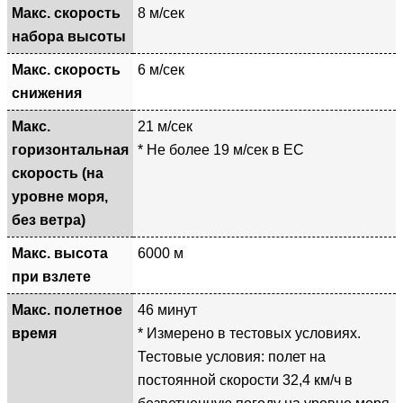
Макс. скорость
8 м/сек
набора высоты
Макс. скорость
6 м/сек
снижения
Макс.
21 м/сек
горизонтальная
* Не более 19 м/сек в ЕС
скорость (на
уровне моря,
без ветра)
Макс. высота
6000 м
при взлете
Макс. полетное
46 минут
время
* Измерено в тестовых условиях.
Тестовые условия: полет на
постоянной скорости 32,4 км/ч в