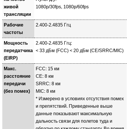
живой
1080p/30fps, 1080p/60fps
трансляции
Рабочие
2.400-2.4835 Ггц
частоты
Мощность
2.400-2.4835 Ггц:
передатчика
< 33 дБм (FCC) < 20 дБм (CE/SRRC/MIC)
(EIRP)
Макс.
FCC: 15 км
расстояние
CE: 8 км
передачи
SRRC: 8 км
(без помех)
MIC: 8 км
* Измерено в условиях отсутствия помех
и препятствий. Приведенные выше
данные показывают максимальную
дальность связи для полетов туда и
обратно по каждому стандарту. Во время