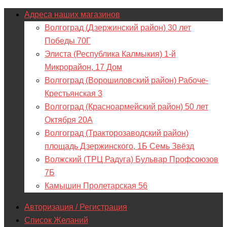
Адреса наших магазинов
Волгоград (Дзержинский район) 30 лет
Победы 70Г
Элиста (Республика Калмыкия) 1-й
Микрорайон, 17 Дом
Волгоград (Ворошиловский район) Рабоче-
Крестьянская 3
Волгоград (Красноармейский район) 50 лет
Октября 20А
Волгоград (Тракторозаводский район)
площадь Дзержинского, 1Б Семь Звёзд
Волжский (ТРЦ Радуга) Бульвар Профсоюзов
7Б
Камышин Пролетарская 56
Авторизация / Регистрация
Список Желаний