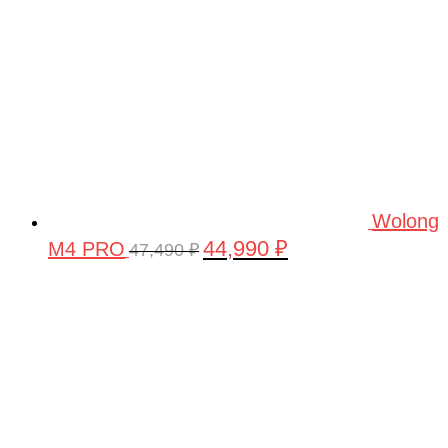
Wolong
44,990
₽
M4 PRO
Первоначальная
Текущая
47,490
₽
цена
цена:
составляла
44,990 ₽.
47,490 ₽.