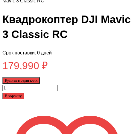
Mavic 3 Classic RC
Квадрокоптер DJI Mavic
3 Classic RC
Срок поставки: 0 дней
179,990
₽
Купить в один клик
Количество
товара
В корзину
Квадрокоптер
DJI
Mavic
3