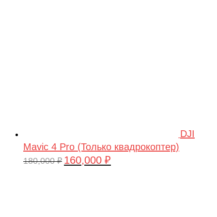
209,990 ₽.
DJI
Mavic 4 Pro (Только квадрокоптер)
160,000
₽
Первоначальная
Текущая
180,000
₽
цена
цена:
составляла
160,000 ₽.
180,000 ₽.