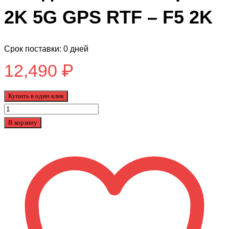
2K 5G GPS RTF – F5 2K
Срок поставки: 0 дней
12,490
₽
Купить в один клик
Количество
товара
В корзину
Квадрокоптер
SJRC
F5
с
подвесом
и
камерой
2K