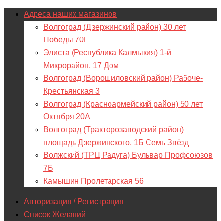
Адреса наших магазинов
Волгоград (Дзержинский район) 30 лет
Победы 70Г
Элиста (Республика Калмыкия) 1-й
Микрорайон, 17 Дом
Волгоград (Ворошиловский район) Рабоче-
Крестьянская 3
Волгоград (Красноармейский район) 50 лет
Октября 20А
Волгоград (Тракторозаводский район)
площадь Дзержинского, 1Б Семь Звёзд
Волжский (ТРЦ Радуга) Бульвар Профсоюзов
7Б
Камышин Пролетарская 56
Авторизация / Регистрация
Список Желаний