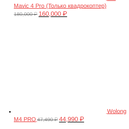
Mavic 4 Pro (Только квадрокоптер)
160,000
₽
Первоначальная
Текущая
180,000
₽
цена
цена:
составляла
160,000 ₽.
180,000 ₽.
Wolong
44,990
₽
M4 PRO
Первоначальная
Текущая
47,490
₽
цена
цена: