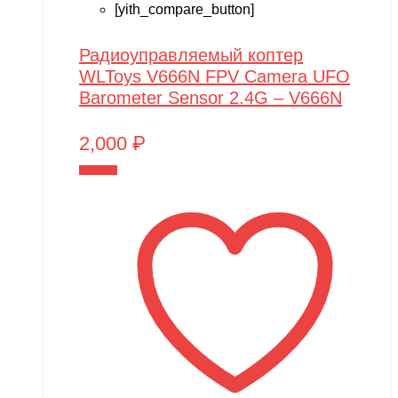
[yith_compare_button]
Радиоуправляемый коптер
WLToys V666N FPV Camera UFO
Barometer Sensor 2.4G – V666N
2,000
₽
В корзину