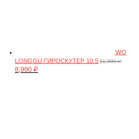
WO
LONGGU ГИРОСКУТЕР 10.5
11,990
₽
8,990
₽
Первоначальная
Текущая
цена
цена:
составляла
8,990 ₽.
11,990 ₽.