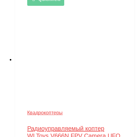
Квадрокоптеры
Радиоуправляемый коптер
WLToys V666N FPV Camera UFO