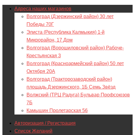
Адреса наших магазинов
Волгоград (Дзержинский район) 30 лет
Победы 70Г
Элиста (Республика Калмыкия) 1-й
Микрорайон, 17 Дом
Волгоград (Ворошиловский район) Рабоче-
Крестьянская 3
Волгоград (Красноармейский район) 50 лет
Октября 20А
Волгоград (Тракторозаводский район)
площадь Дзержинского, 1Б Семь Звёзд
Волжский (ТРЦ Радуга) Бульвар Профсоюзов
7Б
Камышин Пролетарская 56
Авторизация / Регистрация
Список Желаний