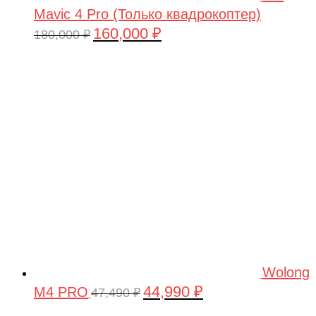
Mavic 4 Pro (Только квадрокоптер)
160,000
₽
Первоначальная
Текущая
180,000
₽
цена
цена:
составляла
160,000 ₽.
180,000 ₽.
Wolong
44,990
₽
M4 PRO
Первоначальная
Текущая
47,490
₽
цена
цена: