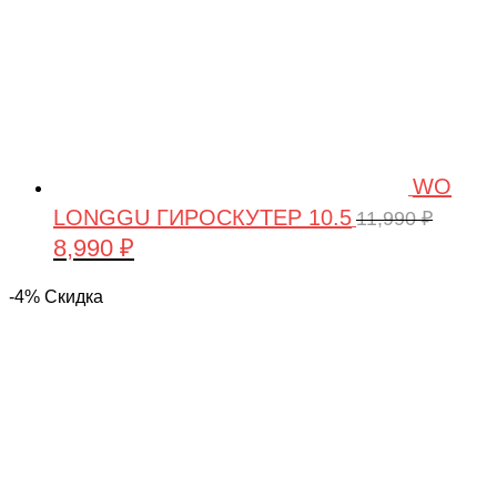
WO
LONGGU ГИРОСКУТЕР 10.5
11,990
₽
8,990
₽
Первоначальная
Текущая
цена
цена:
-4% Скидка
составляла
8,990 ₽.
11,990 ₽.