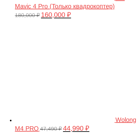
Mavic 4 Pro (Только квадрокоптер)
160,000
₽
Первоначальная
Текущая
180,000
₽
цена
цена:
составляла
160,000 ₽.
180,000 ₽.
Wolong
44,990
₽
M4 PRO
Первоначальная
Текущая
47,490
₽
цена
цена: