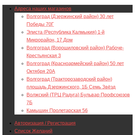
Адреса наших магазинов
Волгоград (Дзержинский район) 30 лет
Победы 70Г
Элиста (Республика Калмыкия) 1-й
Микрорайон, 17 Дом
Волгоград (Ворошиловский район) Рабоче-
Крестьянская 3
Волгоград (Красноармейский район) 50 лет
Октября 20А
Волгоград (Тракторозаводский район)
площадь Дзержинского, 1Б Семь Звёзд
Волжский (ТРЦ Радуга) Бульвар Профсоюзов
7Б
Камышин Пролетарская 56
Авторизация / Регистрация
Список Желаний