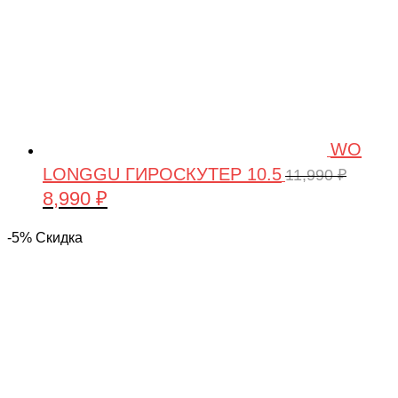
WO
LONGGU ГИРОСКУТЕР 10.5
11,990
₽
8,990
₽
Первоначальная
Текущая
цена
цена:
-5% Скидка
составляла
8,990 ₽.
11,990 ₽.