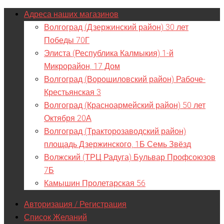
Адреса наших магазинов
Волгоград (Дзержинский район) 30 лет
Победы 70Г
Элиста (Республика Калмыкия) 1-й
Микрорайон, 17 Дом
Волгоград (Ворошиловский район) Рабоче-
Крестьянская 3
Волгоград (Красноармейский район) 50 лет
Октября 20А
Волгоград (Тракторозаводский район)
площадь Дзержинского, 1Б Семь Звёзд
Волжский (ТРЦ Радуга) Бульвар Профсоюзов
7Б
Камышин Пролетарская 56
Авторизация / Регистрация
Список Желаний