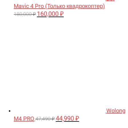
Mavic 4 Pro (Только квадрокоптер)
160,000
₽
Первоначальная
Текущая
180,000
₽
цена
цена:
составляла
160,000 ₽.
180,000 ₽.
Wolong
44,990
₽
M4 PRO
Первоначальная
Текущая
47,490
₽
цена
цена: