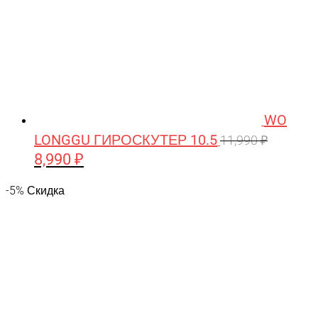
WO
LONGGU ГИРОСКУТЕР 10.5
11,990
₽
8,990
₽
Первоначальная
Текущая
цена
цена:
-5% Скидка
составляла
8,990 ₽.
11,990 ₽.