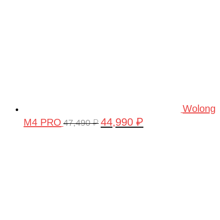
Wolong
44,990
₽
M4 PRO
Первоначальная
Текущая
47,490
₽
цена
цена:
составляла
44,990 ₽.
47,490 ₽.