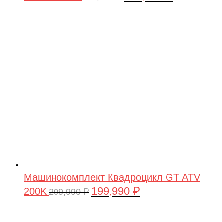
цена
цена:
составляла
199,990 ₽.
209,990 ₽.
Машинокомплект Квадроцикл GT ATV
199,990
₽
200K
Первоначальная
Текущая
209,990
₽
цена
цена:
составляла
199,990 ₽.