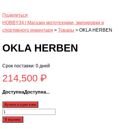
Поделиться
HOBBY34 | Магазин мототехники, экипировки и
спортивного инвентаря
>
Товары
>
OKLA HERBEN
OKLA HERBEN
Срок поставки: 0 дней
214,500
₽
ДоступнаДоступна...
Купить в один клик
Количество
товара
В корзину
OKLA