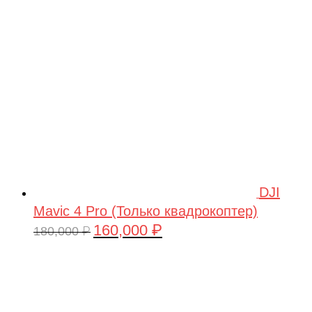
209,990 ₽.
DJI
Mavic 4 Pro (Только квадрокоптер)
160,000
₽
Первоначальная
Текущая
180,000
₽
цена
цена:
составляла
160,000 ₽.
180,000 ₽.