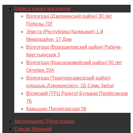
Адреса наших магазинов
Волгоград (Дзержинский район) 30 лет
Победы 70Г
Элиста (Республика Калмыкия) 1-й
Микрорайон, 17 Дом
Волгоград (Ворошиловский район) Рабоче-
Крестьянская 3
Волгоград (Красноармейский район) 50 лет
Октября 20А
Волгоград (Тракторозаводский район)
площадь Дзержинского, 1Б Семь Звёзд
Волжский (ТРЦ Радуга) Бульвар Профсоюзов
7Б
Камышин Пролетарская 56
Авторизация / Регистрация
Список Желаний