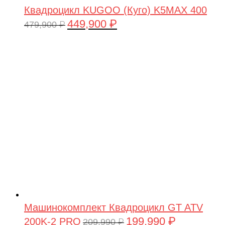
Квадроцикл KUGOO (Куго) K5MAX 400
449,900
₽
Первоначальная
Текущая
479,900
₽
цена
цена:
составляла
449,900 ₽.
479,900 ₽.
Машинокомплект Квадроцикл GT ATV
199,990
₽
200K-2 PRO
Первоначальная
Текущая
209,990
₽