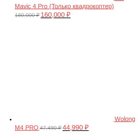
Mavic 4 Pro (Только квадрокоптер)
160,000
₽
Первоначальная
Текущая
180,000
₽
цена
цена:
составляла
160,000 ₽.
180,000 ₽.
Wolong
44,990
₽
M4 PRO
Первоначальная
Текущая
47,490
₽
цена
цена: