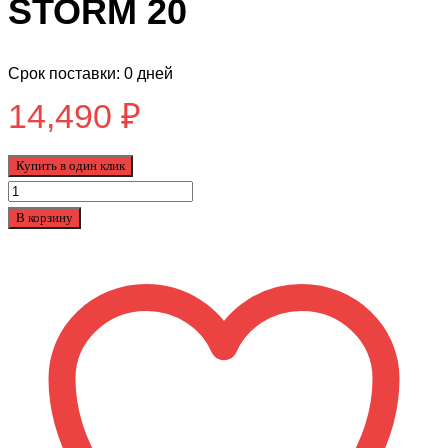
STORM 20
Срок поставки: 0 дней
14,490
₽
Купить в один клик
Количество
товара
В корзину
Подростковый
Велосипед
Tech
Team
STORM
20