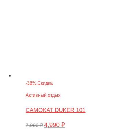
-38% Скидка
Активный отдых
САМОКАТ DUKER 101
4,990
₽
Первоначальная
Текущая
7,990
₽