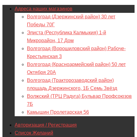
Адреса наших магазинов
Волгоград (Дзержинский район) 30 лет
Победы 70Г
Элиста (Республика Калмыкия) 1-й
Микрорайон, 17 Дом
Волгоград (Ворошиловский район) Рабоче-
Крестьянская 3
Волгоград (Красноармейский район) 50 лет
Октября 20А
Волгоград (Тракторозаводский район)
площадь Дзержинского, 1Б Семь Звёзд
Волжский (ТРЦ Радуга) Бульвар Профсоюзов
7Б
Камышин Пролетарская 56
Авторизация / Регистрация
Список Желаний