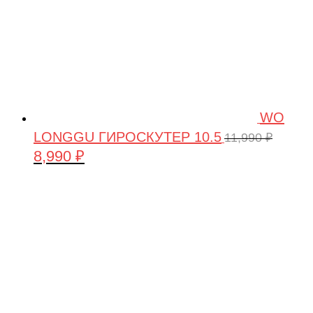
WO
LONGGU ГИРОСКУТЕР 10.5
11,990
₽
8,990
₽
Первоначальная
Текущая
цена
цена:
составляла
8,990 ₽.
11,990 ₽.