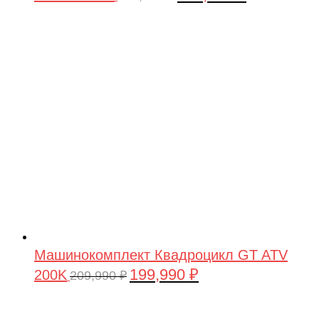
цена
цена:
составляла
199,990 ₽.
209,990 ₽.
Машинокомплект Квадроцикл GT ATV
199,990
₽
200K
Первоначальная
Текущая
209,990
₽
цена
цена:
составляла
199,990 ₽.