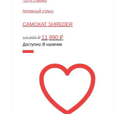
-20% Скидка
Активный отдых
САМОКАТ SHREDER
11,990
₽
Первоначальная
Текущая
14,990
₽
цена
цена:
Доступно:
В наличии
составляла
11,990 ₽.
В корзину
14,990 ₽.