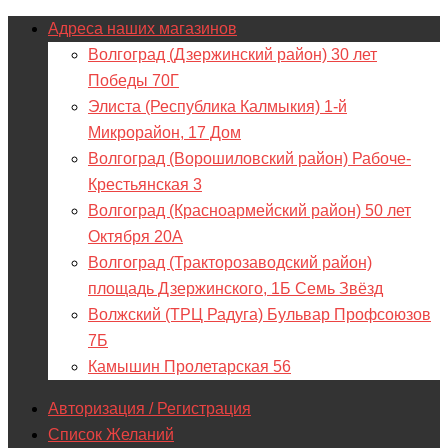
Адреса наших магазинов
Волгоград (Дзержинский район) 30 лет
Победы 70Г
Элиста (Республика Калмыкия) 1-й
Микрорайон, 17 Дом
Волгоград (Ворошиловский район) Рабоче-
Крестьянская 3
Волгоград (Красноармейский район) 50 лет
Октября 20А
Волгоград (Тракторозаводский район)
площадь Дзержинского, 1Б Семь Звёзд
Волжский (ТРЦ Радуга) Бульвар Профсоюзов
7Б
Камышин Пролетарская 56
Авторизация / Регистрация
Список Желаний