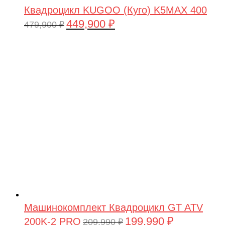
Квадроцикл KUGOO (Куго) K5MAX 400
449,900
₽
Первоначальная
Текущая
479,900
₽
цена
цена:
составляла
449,900 ₽.
479,900 ₽.
Машинокомплект Квадроцикл GT ATV
199,990
₽
200K-2 PRO
Первоначальная
Текущая
209,990
₽