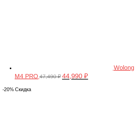
Wolong
44,990
₽
M4 PRO
Первоначальная
Текущая
47,490
₽
цена
цена:
-20% Скидка
составляла
44,990 ₽.
47,490 ₽.