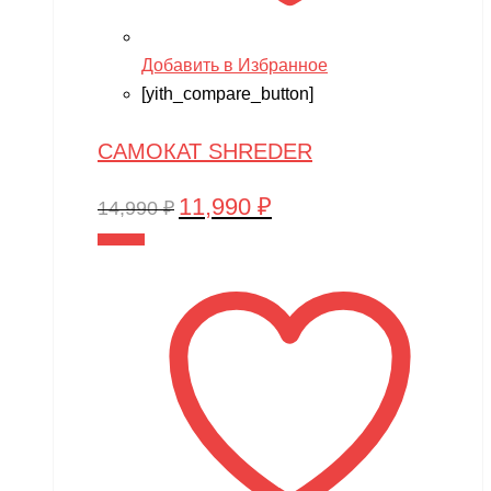
Добавить в Избранное
[yith_compare_button]
САМОКАТ SHREDER
11,990
₽
Первоначальная
Текущая
14,990
₽
цена
цена:
В корзину
составляла
11,990 ₽.
14,990 ₽.