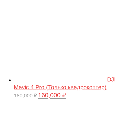
209,990 ₽.
DJI
Mavic 4 Pro (Только квадрокоптер)
160,000
₽
Первоначальная
Текущая
180,000
₽
цена
цена:
составляла
160,000 ₽.
180,000 ₽.