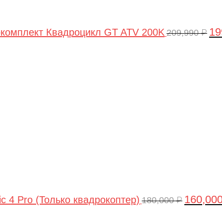
19
комплект Квадроцикл GT ATV 200K
209,990
₽
Первонач
цена
составля
180,000 ₽.
160,00
ic 4 Pro (Только квадрокоптер)
180,000
₽
Первоначальная
Текущая