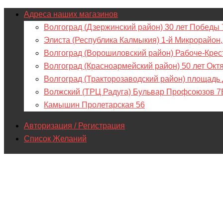
Адреса наших магазинов
Волгоград (Дзержинский район) 30 лет Победы 
Элиста (Республика Калмыкия) 1-й Микрорайон,
Волгоград (Ворошиловский район) Рабоче-Крес
Волгоград (Красноармейский район) 50 лет Окт
Волгоград (Тракторозаводский район) площадь
Волжский (ТРЦ Радуга) Бульвар Профсоюзов 7
Камышин Пролетарская 56
Авторизация / Регистрация
Список Желаний