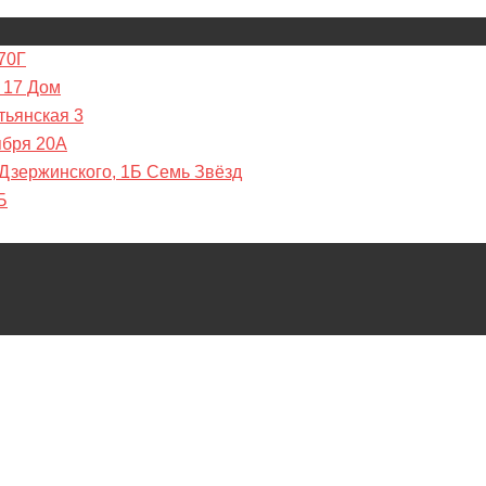
70Г
 17 Дом
тьянская 3
ября 20А
 Дзержинского, 1Б Семь Звёзд
Б