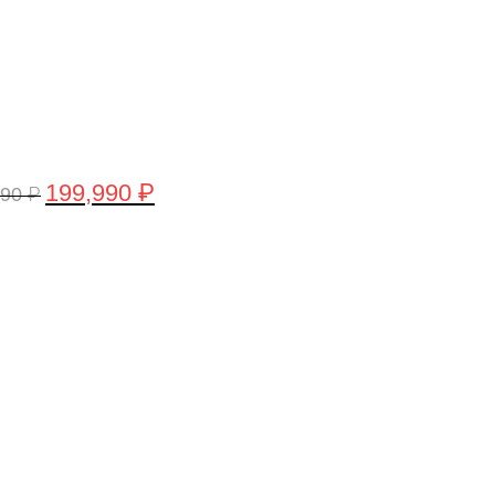
199,990
₽
990
₽
рвоначальная
Текущая
а
цена:
тавляла
199,990 ₽.
,990 ₽.