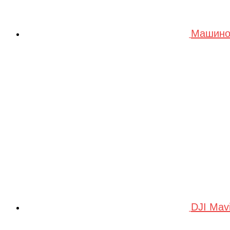
Машино
DJI Mav