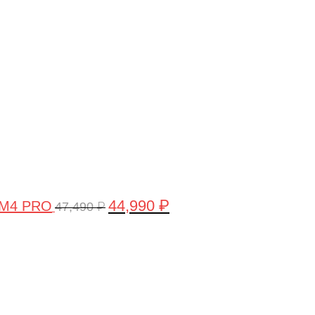
цена
цена:
составляла
44,990 ₽.
47,490 ₽.
44,990
₽
 M4 PRO
47,490
₽