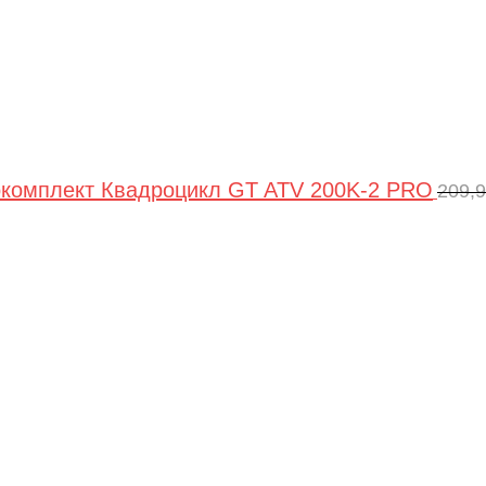
комплект Квадроцикл GT ATV 200K-2 PRO
209,
Пе
цен
сос
209