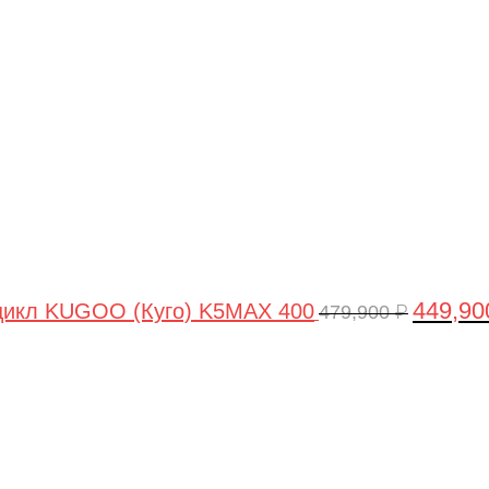
цена
составля
479,900 ₽
449,9
цикл KUGOO (Куго) K5MAX 400
479,900
₽