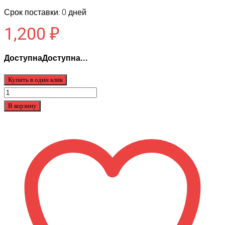
Срок поставки: 0 дней
1,200
₽
ДоступнаДоступна...
Купить в один клик
Количество
товара
В корзину
Покрышка
для
Ninebot
G30
INNOVA
(тонкая)