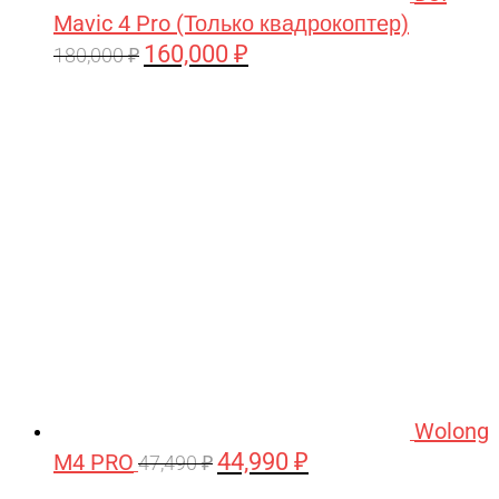
Mavic 4 Pro (Только квадрокоптер)
160,000
₽
Первоначальная
Текущая
180,000
₽
цена
цена:
составляла
160,000 ₽.
180,000 ₽.
Wolong
44,990
₽
M4 PRO
Первоначальная
Текущая
47,490
₽
цена
цена: