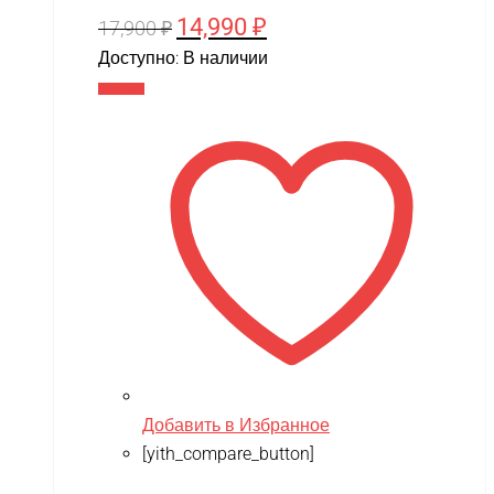
14,990
₽
Первоначальная
Текущая
17,900
₽
цена
цена:
Доступно:
В наличии
составляла
14,990 ₽.
В корзину
17,900 ₽.
Добавить в Избранное
[yith_compare_button]