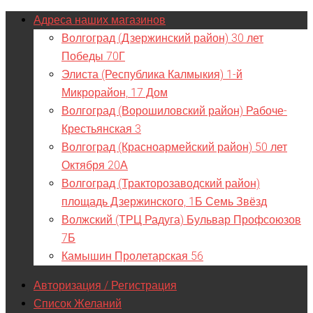
Адреса наших магазинов
Волгоград (Дзержинский район) 30 лет
Победы 70Г
Элиста (Республика Калмыкия) 1-й
Микрорайон, 17 Дом
Волгоград (Ворошиловский район) Рабоче-
Крестьянская 3
Волгоград (Красноармейский район) 50 лет
Октября 20А
Волгоград (Тракторозаводский район)
площадь Дзержинского, 1Б Семь Звёзд
Волжский (ТРЦ Радуга) Бульвар Профсоюзов
7Б
Камышин Пролетарская 56
Авторизация / Регистрация
Список Желаний