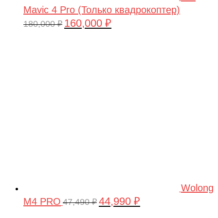
Mavic 4 Pro (Только квадрокоптер)
160,000
₽
Первоначальная
Текущая
180,000
₽
цена
цена:
составляла
160,000 ₽.
180,000 ₽.
Wolong
44,990
₽
M4 PRO
Первоначальная
Текущая
47,490
₽
цена
цена: