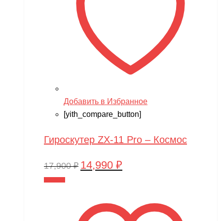
Добавить в Избранное
[yith_compare_button]
Гироскутер ZX-11 Pro – Космос
14,990
₽
Первоначальная
Текущая
17,900
₽
цена
цена:
В корзину
составляла
14,990 ₽.
17,900 ₽.