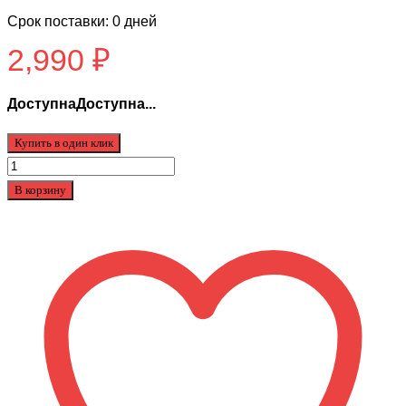
Срок поставки: 0 дней
2,990
₽
ДоступнаДоступна...
Купить в один клик
Количество
товара
В корзину
Покрышка
KugooC2
15-
6.00-
8