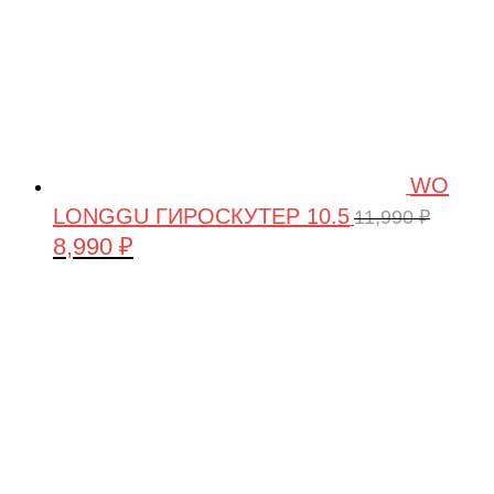
WO
LONGGU ГИРОСКУТЕР 10.5
11,990
₽
8,990
₽
Первоначальная
Текущая
цена
цена:
составляла
8,990 ₽.
11,990 ₽.