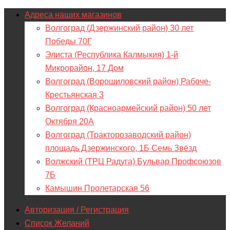
Адреса наших магазинов
Волгоград (Дзержинский район) 30 лет
Победы 70Г
Элиста (Республика Калмыкия) 1-й
Микрорайон, 17 Дом
Волгоград (Ворошиловский район) Рабоче-
Крестьянская 3
Волгоград (Красноармейский район) 50 лет
Октября 20А
Волгоград (Тракторозаводский район)
площадь Дзержинского, 1Б Семь Звёзд
Волжский (ТРЦ Радуга) Бульвар Профсоюзов
7Б
Камышин Пролетарская 56
Авторизация / Регистрация
Список Желаний