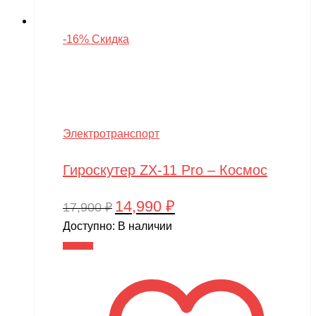
-16% Скидка
Электротранспорт
Гироскутер ZX-11 Pro – Космос
14,990
₽
Первоначальная
Текущая
17,900
₽
цена
цена:
Доступно:
В наличии
составляла
14,990 ₽.
В корзину
17,900 ₽.