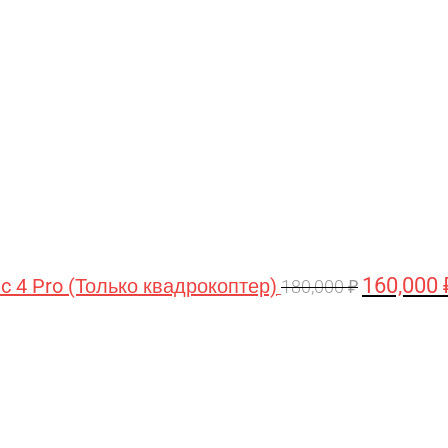
цена
составляла
180,000 ₽.
160,000
ic 4 Pro (Только квадрокоптер)
180,000
₽
Первоначальная
Текущая
цена
цена:
составляла
44,990 ₽.
47,490 ₽.