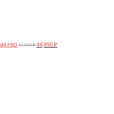
44,990
₽
 M4 PRO
47,490
₽
Первоначальная
Текущая
цена
цена:
составляла
58,990 ₽.
61,990 ₽.