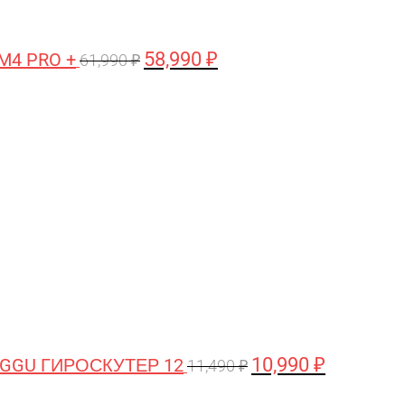
58,990
₽
M4 PRO +
61,990
₽
Первоначальная
Текущая
цена
цена:
составляла
10,990 ₽.
11,490 ₽.
10,990
₽
GGU ГИРОСКУТЕР 12
11,490
₽
Первоначальная
Текущая