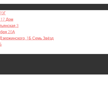
70Г
 17 Дом
тьянская 3
ября 20А
 Дзержинского, 1Б Семь Звёзд
Б