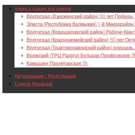
Адреса наших магазинов
Волгоград (Дзержинский район) 30 лет Победы 
Элиста (Республика Калмыкия) 1-й Микрорайон,
Волгоград (Ворошиловский район) Рабоче-Крес
Волгоград (Красноармейский район) 50 лет Окт
Волгоград (Тракторозаводский район) площадь
Волжский (ТРЦ Радуга) Бульвар Профсоюзов 7
Камышин Пролетарская 56
Авторизация / Регистрация
Список Желаний