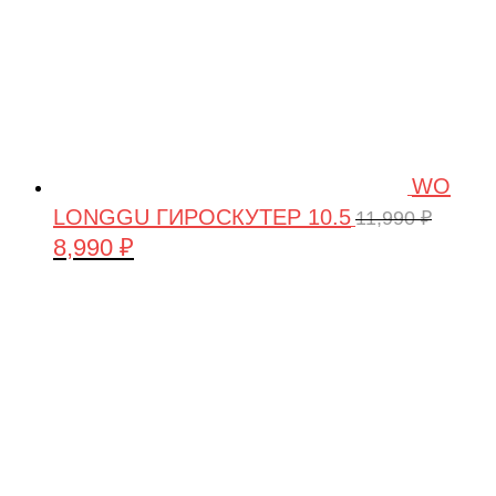
WO
LONGGU ГИРОСКУТЕР 10.5
11,990
₽
8,990
₽
Первоначальная
Текущая
цена
цена:
составляла
8,990 ₽.
11,990 ₽.