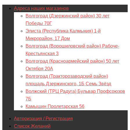
Адреса наших магазинов
Волгоград (Дзержинский район) 30 лет
Победы 70Г
Элиста (Республика Калмыкия) 1-й
Микрорайон, 17 Дом
Волгоград (Ворошиловский район) Рабоче-
Крестьянская 3
Волгоград (Красноармейский район) 50 лет
Октября 20А
Волгоград (Тракторозаводский район)
площадь Дзержинского, 1Б Семь Звёзд
Волжский (ТРЦ Радуга) Бульвар Профсоюзов
7Б
Камышин Пролетарская 56
Авторизация / Регистрация
Список Желаний