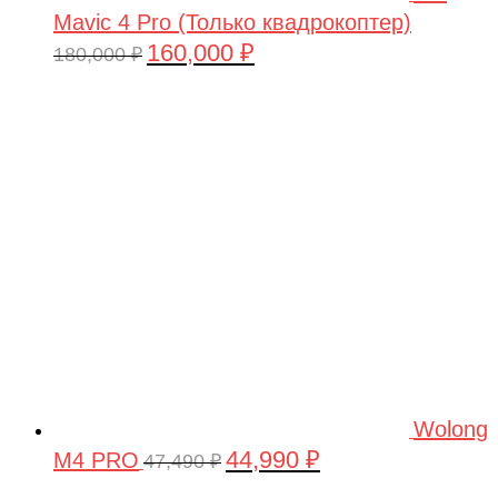
Mavic 4 Pro (Только квадрокоптер)
160,000
₽
Первоначальная
Текущая
180,000
₽
цена
цена:
составляла
160,000 ₽.
180,000 ₽.
Wolong
44,990
₽
M4 PRO
Первоначальная
Текущая
47,490
₽
цена
цена: