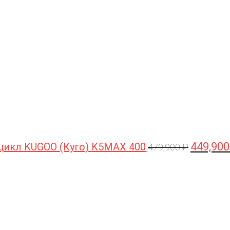
цена
составлял
479,900 ₽.
449,90
цикл KUGOO (Куго) K5MAX 400
479,900
₽