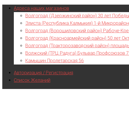
Адреса наших магазинов
Волгоград (Дзержинский район) 30 лет Победы
Элиста (Республика Калмыкия) 1-й Микрорайон
Волгоград (Ворошиловский район) Рабоче-Кре
Волгоград (Красноармейский район) 50 лет Ок
Волгоград (Тракторозаводский район) площад
Волжский (ТРЦ Радуга) Бульвар Профсоюзов 
Камышин Пролетарская 56
Авторизация / Регистрация
Список Желаний