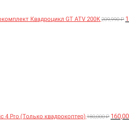
1
комплект Квадроцикл GT ATV 200K
209,990
₽
Первона
цена
составл
180,000 
160,0
ic 4 Pro (Только квадрокоптер)
180,000
₽
Первоначальная
Текущая