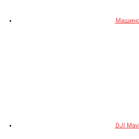
Машино
DJI Mav