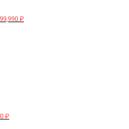
99,990
₽
чальная
Текущая
цена:
яла
160,000 ₽.
₽.
00
₽