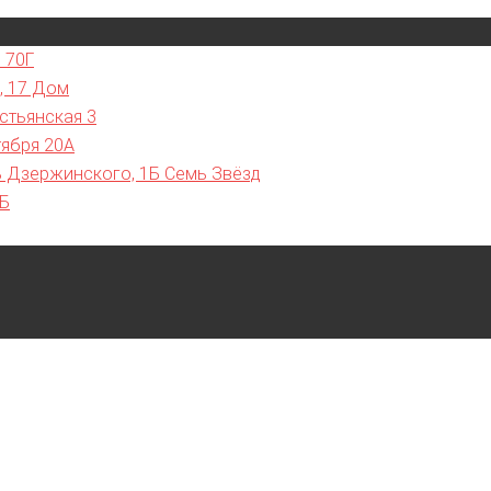
 70Г
, 17 Дом
стьянская 3
тября 20А
ь Дзержинского, 1Б Семь Звёзд
7Б