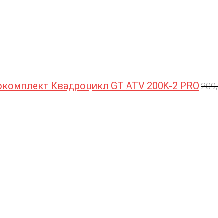
комплект Квадроцикл GT ATV 200K-2 PRO
209
П
ц
с
2