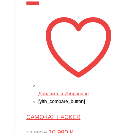
составляла
10,990 ₽.
В корзину
13,990 ₽.
Добавить в Избранное
[yith_compare_button]
САМОКАТ HACKER
10,990
₽
Первоначальная
Текущая
13,990
₽