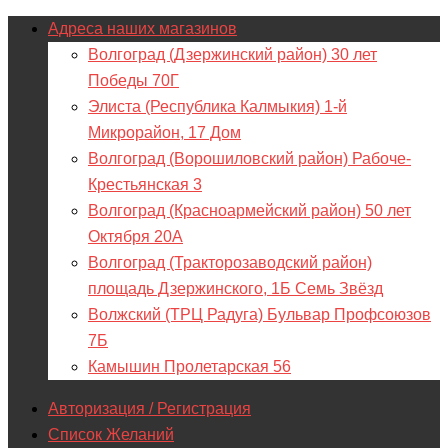
Адреса наших магазинов
Волгоград (Дзержинский район) 30 лет
Победы 70Г
Элиста (Республика Калмыкия) 1-й
Микрорайон, 17 Дом
Волгоград (Ворошиловский район) Рабоче-
Крестьянская 3
Волгоград (Красноармейский район) 50 лет
Октября 20А
Волгоград (Тракторозаводский район)
площадь Дзержинского, 1Б Семь Звёзд
Волжский (ТРЦ Радуга) Бульвар Профсоюзов
7Б
Камышин Пролетарская 56
Авторизация / Регистрация
Список Желаний