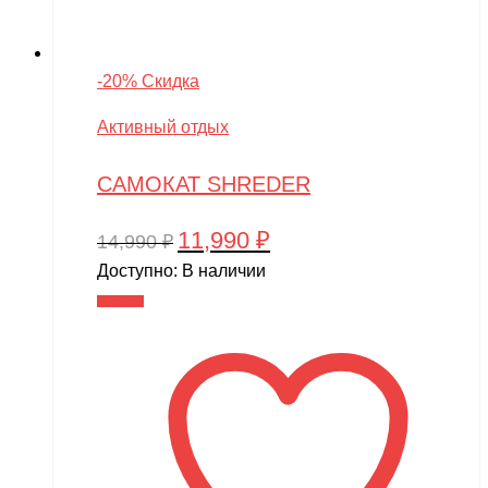
-20% Скидка
Активный отдых
САМОКАТ SHREDER
11,990
₽
Первоначальная
Текущая
14,990
₽
цена
цена:
Доступно:
В наличии
составляла
11,990 ₽.
В корзину
14,990 ₽.