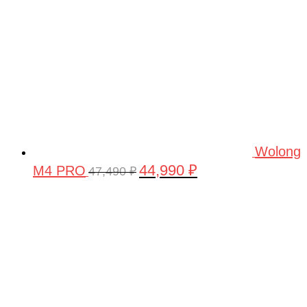
Wolong
44,990
₽
M4 PRO
Первоначальная
Текущая
47,490
₽
цена
цена:
составляла
44,990 ₽.
47,490 ₽.