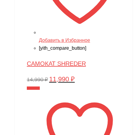
Добавить в Избранное
[yith_compare_button]
САМОКАТ SHREDER
11,990
₽
Первоначальная
Текущая
14,990
₽
цена
цена:
В корзину
составляла
11,990 ₽.
14,990 ₽.