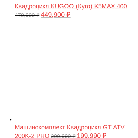
Квадроцикл KUGOO (Куго) K5MAX 400
449,900
₽
Первоначальная
Текущая
479,900
₽
цена
цена:
составляла
449,900 ₽.
479,900 ₽.
Машинокомплект Квадроцикл GT ATV
199,990
₽
200K-2 PRO
Первоначальная
Текущая
209,990
₽