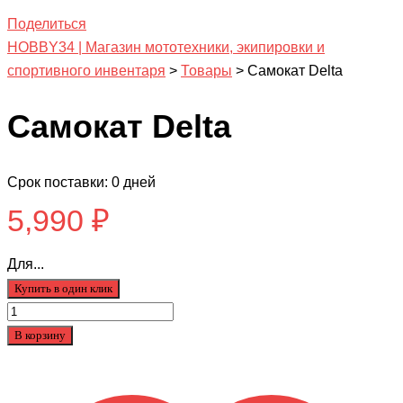
Поделиться
HOBBY34 | Магазин мототехники, экипировки и
спортивного инвентаря
>
Товары
>
Самокат Delta
Самокат Delta
Срок поставки: 0 дней
5,990
₽
Для...
Купить в один клик
Количество
товара
В корзину
Самокат
Delta