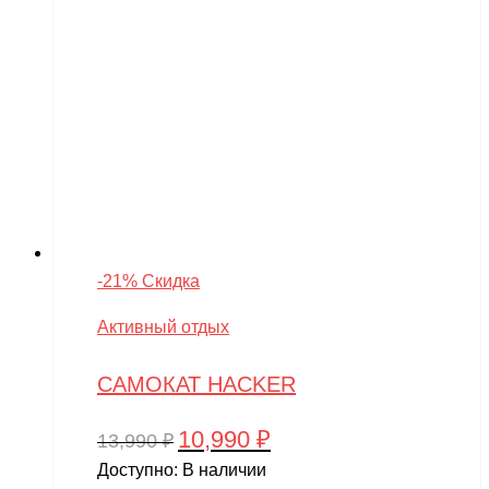
-21% Скидка
Активный отдых
САМОКАТ HACKER
10,990
₽
Первоначальная
Текущая
13,990
₽
цена
цена:
Доступно:
В наличии