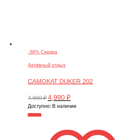
-38% Скидка
Активный отдых
САМОКАТ DUKER 202
4,990
₽
Первоначальная
Текущая
7,990
₽
цена
цена:
Доступно:
В наличии
составляла
4,990 ₽.
В корзину
7,990 ₽.