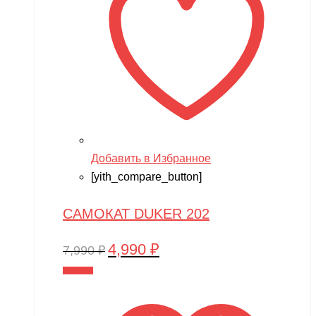
Добавить в Избранное
[yith_compare_button]
САМОКАТ DUKER 202
4,990
₽
Первоначальная
Текущая
7,990
₽
цена
цена:
В корзину
составляла
4,990 ₽.
7,990 ₽.