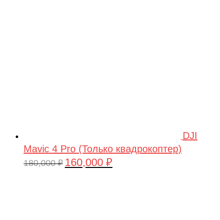
209,990 ₽.
DJI
Mavic 4 Pro (Только квадрокоптер)
160,000
₽
Первоначальная
Текущая
180,000
₽
цена
цена:
составляла
160,000 ₽.
180,000 ₽.