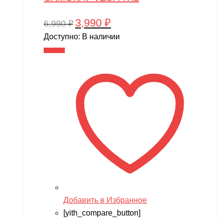
3,990
₽
Первоначальная
Текущая
6,990
₽
цена
цена:
Доступно:
В наличии
составляла
3,990 ₽.
В корзину
6,990 ₽.
Добавить в Избранное
[yith_compare_button]