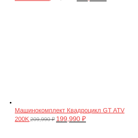
цена
цена:
составляла
199,990 ₽.
209,990 ₽.
Машинокомплект Квадроцикл GT ATV
199,990
₽
200K
Первоначальная
Текущая
209,990
₽
цена
цена:
составляла
199,990 ₽.