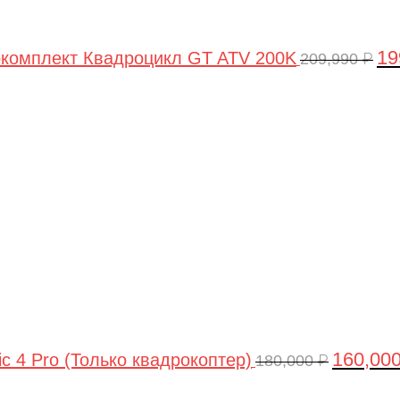
19
комплект Квадроцикл GT ATV 200K
209,990
₽
Первонач
цена
составля
180,000 ₽.
160,00
ic 4 Pro (Только квадрокоптер)
180,000
₽
Первоначальная
Текущая