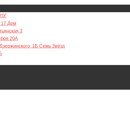
70Г
 17 Дом
тьянская 3
ября 20А
 Дзержинского, 1Б Семь Звёзд
Б