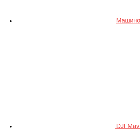
Машино
DJI Mav