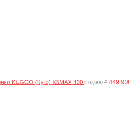
цена
составля
479,900 ₽
449,9
цикл KUGOO (Куго) K5MAX 400
479,900
₽