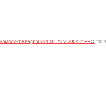
комплект Квадроцикл GT ATV 200K-2 PRO
209,
Пе
цен
сос
209