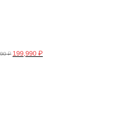
199,990
₽
990
₽
рвоначальная
Текущая
а
цена:
тавляла
199,990 ₽.
,990 ₽.