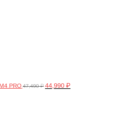
цена
цена:
составляла
44,990 ₽.
47,490 ₽.
44,990
₽
 M4 PRO
47,490
₽