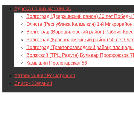
Адреса наших магазинов
Волгоград (Дзержинский район) 30 лет Победы 
Элиста (Республика Калмыкия) 1-й Микрорайон,
Волгоград (Ворошиловский район) Рабоче-Крес
Волгоград (Красноармейский район) 50 лет Окт
Волгоград (Тракторозаводский район) площадь
Волжский (ТРЦ Радуга) Бульвар Профсоюзов 7
Камышин Пролетарская 56
Авторизация / Регистрация
Список Желаний