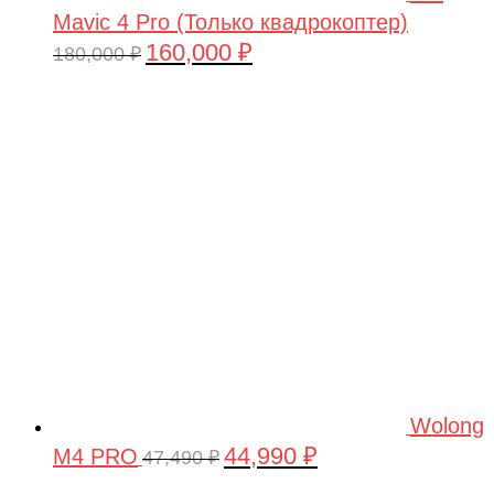
Mavic 4 Pro (Только квадрокоптер)
160,000
₽
Первоначальная
Текущая
180,000
₽
цена
цена:
составляла
160,000 ₽.
180,000 ₽.
Wolong
44,990
₽
M4 PRO
Первоначальная
Текущая
47,490
₽
цена
цена: