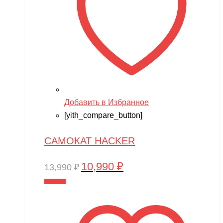
Добавить в Избранное
[yith_compare_button]
САМОКАТ HACKER
10,990
₽
Первоначальная
Текущая
13,990
₽
цена
цена:
В корзину
составляла
10,990 ₽.
13,990 ₽.