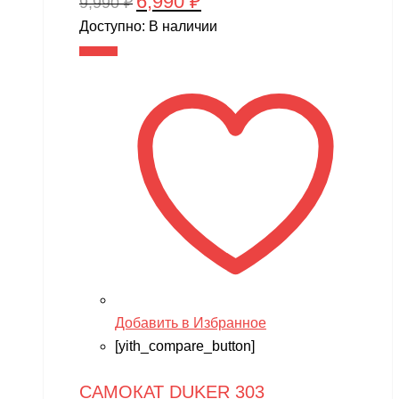
6,990
₽
Первоначальная
Текущая
9,990
₽
цена
цена:
Доступно:
В наличии
составляла
6,990 ₽.
В корзину
9,990 ₽.
Добавить в Избранное
[yith_compare_button]
САМОКАТ DUKER 303