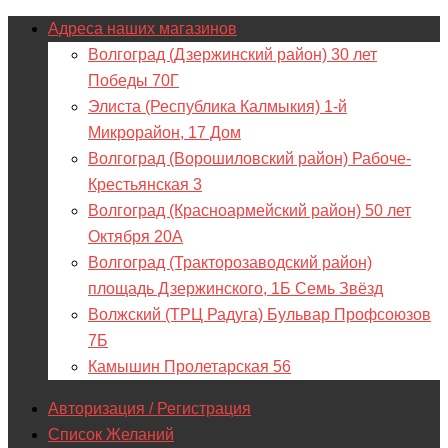
Адреса наших магазинов
Волгоград (Дзержинский район) 30 лет
Победы 70Г
Элиста (Республика Калмыкия) 1-й
Микрорайон, 17 Дом
Волгоград (Ворошиловский район) Рабоче-
Крестьянская 3
Волгоград (Красноармейский район) 50 лет
Октября 20А
Волгоград (Тракторозаводский район)
площадь Дзержинского, 1Б Семь Звёзд
Волжский (ТРЦ Радуга) Бульвар Профсоюзов
7Б
Камышин Пролетарская 56
Авторизация / Регистрация
Список Желаний