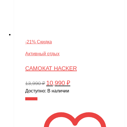
-21% Скидка
Активный отдых
САМОКАТ HACKER
10,990
₽
Первоначальная
Текущая
13,990
₽
цена
цена:
Доступно:
В наличии
составляла
10,990 ₽.
В корзину
13,990 ₽.