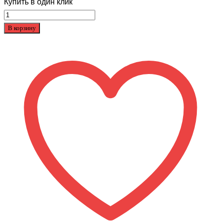
Купить в один клик
Количество
товара
В корзину
Самокат
Excalibur