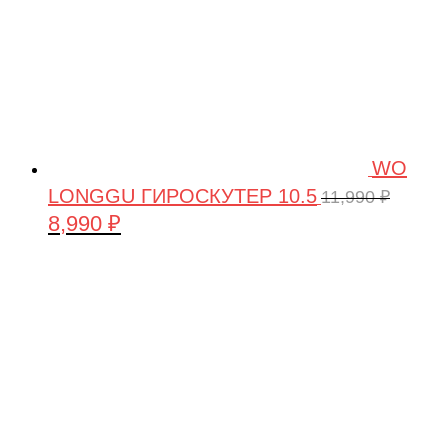
WO
LONGGU ГИРОСКУТЕР 10.5
11,990
₽
8,990
₽
Первоначальная
Текущая
цена
цена:
составляла
8,990 ₽.
11,990 ₽.