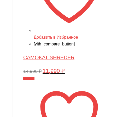
Добавить в Избранное
[yith_compare_button]
САМОКАТ SHREDER
11,990
₽
Первоначальная
Текущая
14,990
₽
цена
цена:
В корзину
составляла
11,990 ₽.
14,990 ₽.