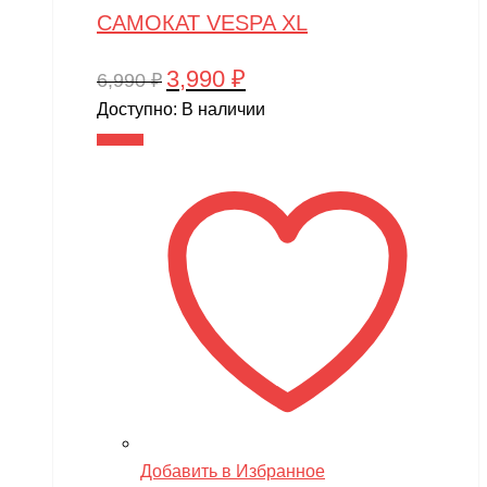
САМОКАТ VESPA XL
3,990
₽
Первоначальная
Текущая
6,990
₽
цена
цена:
Доступно:
В наличии
составляла
3,990 ₽.
В корзину
6,990 ₽.
Добавить в Избранное