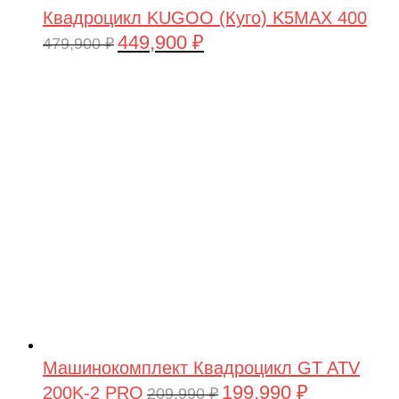
Квадроцикл KUGOO (Куго) K5MAX 400
449,900
₽
Первоначальная
Текущая
479,900
₽
цена
цена:
составляла
449,900 ₽.
479,900 ₽.
Машинокомплект Квадроцикл GT ATV
199,990
₽
200K-2 PRO
Первоначальная
Текущая
209,990
₽