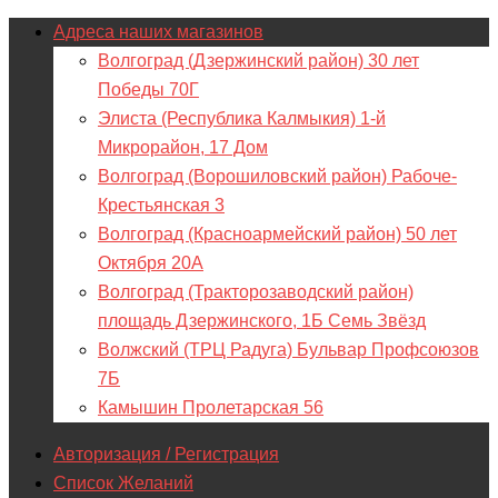
Адреса наших магазинов
Волгоград (Дзержинский район) 30 лет
Победы 70Г
Элиста (Республика Калмыкия) 1-й
Микрорайон, 17 Дом
Волгоград (Ворошиловский район) Рабоче-
Крестьянская 3
Волгоград (Красноармейский район) 50 лет
Октября 20А
Волгоград (Тракторозаводский район)
площадь Дзержинского, 1Б Семь Звёзд
Волжский (ТРЦ Радуга) Бульвар Профсоюзов
7Б
Камышин Пролетарская 56
Авторизация / Регистрация
Список Желаний