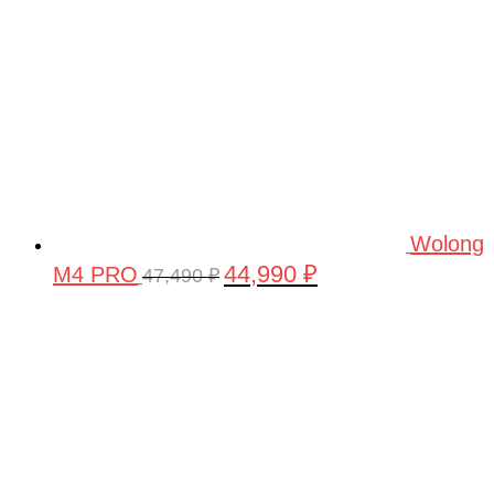
Wolong
44,990
₽
M4 PRO
Первоначальная
Текущая
47,490
₽
цена
цена:
составляла
44,990 ₽.
47,490 ₽.