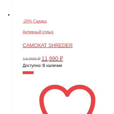
-20% Скидка
Активный отдых
САМОКАТ SHREDER
11,990
₽
Первоначальная
Текущая
14,990
₽
цена
цена:
Доступно:
В наличии
составляла
11,990 ₽.
В корзину
14,990 ₽.