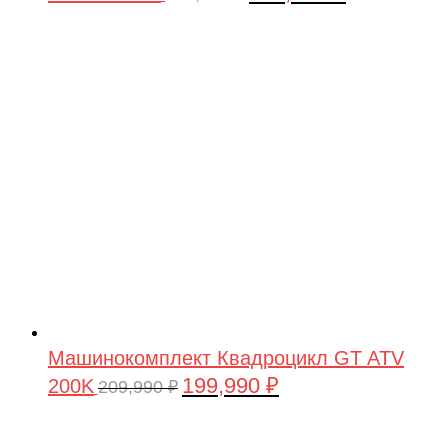
цена
цена:
составляла
199,990 ₽.
209,990 ₽.
Машинокомплект Квадроцикл GT ATV
199,990
₽
200K
Первоначальная
Текущая
209,990
₽
цена
цена:
составляла
199,990 ₽.