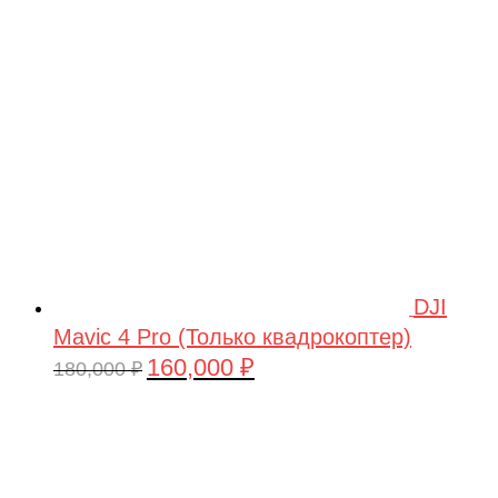
209,990 ₽.
DJI
Mavic 4 Pro (Только квадрокоптер)
160,000
₽
Первоначальная
Текущая
180,000
₽
цена
цена:
составляла
160,000 ₽.
180,000 ₽.