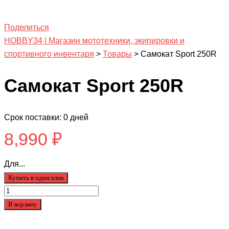
Поделиться
HOBBY34 | Магазин мототехники, экипировки и
спортивного инвентаря
>
Товары
>
Самокат Sport 250R
Самокат Sport 250R
Срок поставки: 0 дней
8,990
₽
Для...
Купить в один клик
Количество
товара
В корзину
Самокат