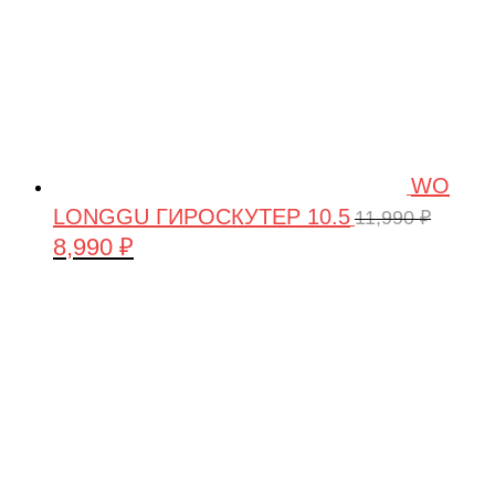
WO
LONGGU ГИРОСКУТЕР 10.5
11,990
₽
8,990
₽
Первоначальная
Текущая
цена
цена:
составляла
8,990 ₽.
11,990 ₽.