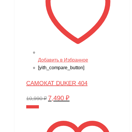
Добавить в Избранное
[yith_compare_button]
САМОКАТ DUKER 404
7,490
₽
Первоначальная
Текущая
10,990
₽
цена
цена:
В корзину
составляла
7,490 ₽.
10,990 ₽.