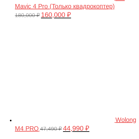
Mavic 4 Pro (Только квадрокоптер)
160,000
₽
Первоначальная
Текущая
180,000
₽
цена
цена:
составляла
160,000 ₽.
180,000 ₽.
Wolong
44,990
₽
M4 PRO
Первоначальная
Текущая
47,490
₽
цена
цена: