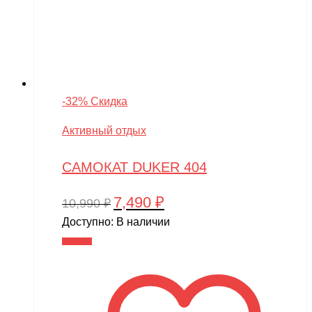
-32% Скидка
Активный отдых
САМОКАТ DUKER 404
7,490
₽
Первоначальная
Текущая
10,990
₽
цена
цена:
Доступно:
В наличии
составляла
7,490 ₽.
В корзину
10,990 ₽.