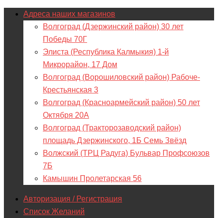
Адреса наших магазинов
Волгоград (Дзержинский район) 30 лет
Победы 70Г
Элиста (Республика Калмыкия) 1-й
Микрорайон, 17 Дом
Волгоград (Ворошиловский район) Рабоче-
Крестьянская 3
Волгоград (Красноармейский район) 50 лет
Октября 20А
Волгоград (Тракторозаводский район)
площадь Дзержинского, 1Б Семь Звёзд
Волжский (ТРЦ Радуга) Бульвар Профсоюзов
7Б
Камышин Пролетарская 56
Авторизация / Регистрация
Список Желаний