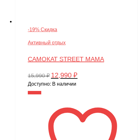
-19% Скидка
Активный отдых
САМОКАТ STREET MAMA
12,990
₽
Первоначальная
Текущая
15,990
₽
цена
цена:
Доступно:
В наличии
составляла
12,990 ₽.
В корзину
15,990 ₽.