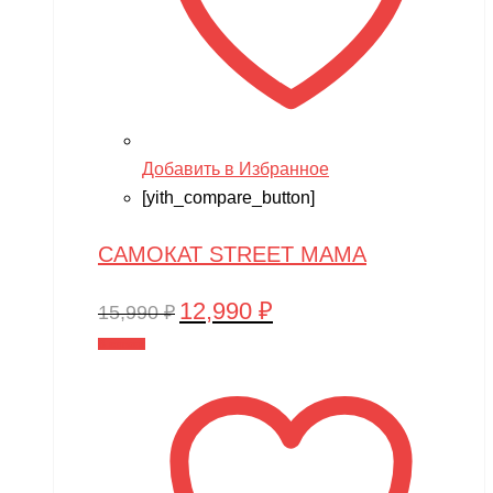
Добавить в Избранное
[yith_compare_button]
САМОКАТ STREET MAMA
12,990
₽
Первоначальная
Текущая
15,990
₽
цена
цена:
В корзину
составляла
12,990 ₽.
15,990 ₽.