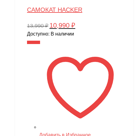
САМОКАТ HACKER
10,990
₽
Первоначальная
Текущая
13,990
₽
цена
цена:
Доступно:
В наличии
составляла
10,990 ₽.
В корзину
13,990 ₽.
Добавить в Избранное