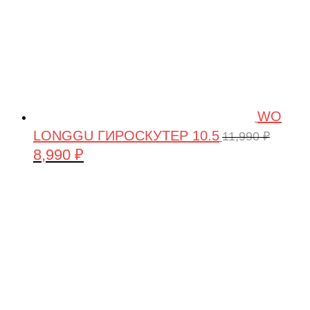
WO
LONGGU ГИРОСКУТЕР 10.5
11,990
₽
8,990
₽
Первоначальная
Текущая
цена
цена:
составляла
8,990 ₽.
11,990 ₽.