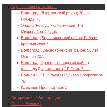
Адреса наших магазинов
Волгоград (Дзержинский район) 30 лет
Победы 70Г
Элиста (Республика Калмыкия) 1-й
Микрорайон, 17 Дом
Волгоград (Ворошиловский район) Рабоче-
Крестьянская 3
Волгоград (Красноармейский район) 50 лет
Октября 20А
Волгоград (Тракторозаводский район)
площадь Дзержинского, 1Б Семь Звёзд
Волжский (ТРЦ Радуга) Бульвар Профсоюзов
7Б
Камышин Пролетарская 56
Авторизация / Регистрация
Список Желаний