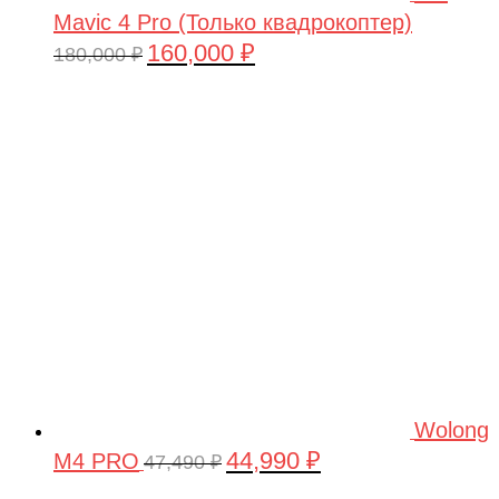
Mavic 4 Pro (Только квадрокоптер)
160,000
₽
Первоначальная
Текущая
180,000
₽
цена
цена:
составляла
160,000 ₽.
180,000 ₽.
Wolong
44,990
₽
M4 PRO
Первоначальная
Текущая
47,490
₽
цена
цена: