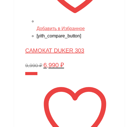
Добавить в Избранное
[yith_compare_button]
САМОКАТ DUKER 303
6,990
₽
Первоначальная
Текущая
9,990
₽
цена
цена:
В корзину
составляла
6,990 ₽.
9,990 ₽.