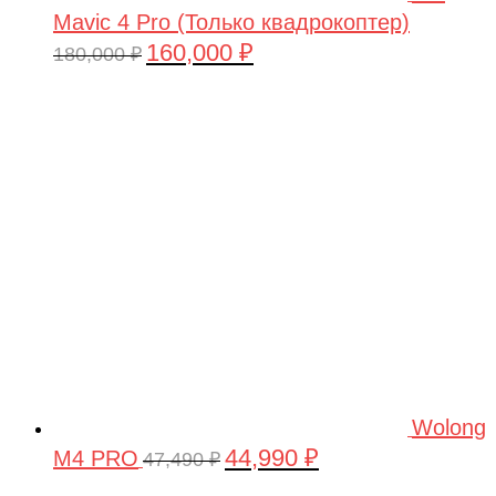
Mavic 4 Pro (Только квадрокоптер)
160,000
₽
Первоначальная
Текущая
180,000
₽
цена
цена:
составляла
160,000 ₽.
180,000 ₽.
Wolong
44,990
₽
M4 PRO
Первоначальная
Текущая
47,490
₽
цена
цена: