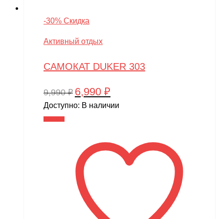
-30% Скидка
Активный отдых
САМОКАТ DUKER 303
6,990
₽
Первоначальная
Текущая
9,990
₽
цена
цена:
Доступно:
В наличии
составляла
6,990 ₽.
В корзину
9,990 ₽.