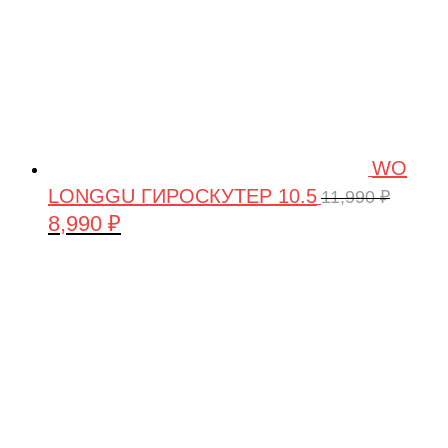
WO
LONGGU ГИРОСКУТЕР 10.5
11,990
₽
8,990
₽
Первоначальная
Текущая
цена
цена:
составляла
8,990 ₽.
11,990 ₽.