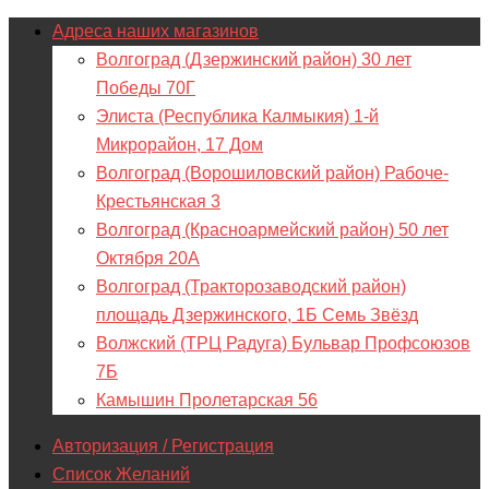
Адреса наших магазинов
Волгоград (Дзержинский район) 30 лет
Победы 70Г
Элиста (Республика Калмыкия) 1-й
Микрорайон, 17 Дом
Волгоград (Ворошиловский район) Рабоче-
Крестьянская 3
Волгоград (Красноармейский район) 50 лет
Октября 20А
Волгоград (Тракторозаводский район)
площадь Дзержинского, 1Б Семь Звёзд
Волжский (ТРЦ Радуга) Бульвар Профсоюзов
7Б
Камышин Пролетарская 56
Авторизация / Регистрация
Список Желаний