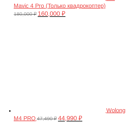
Mavic 4 Pro (Только квадрокоптер)
160,000
₽
Первоначальная
Текущая
180,000
₽
цена
цена:
составляла
160,000 ₽.
180,000 ₽.
Wolong
44,990
₽
M4 PRO
Первоначальная
Текущая
47,490
₽
цена
цена: