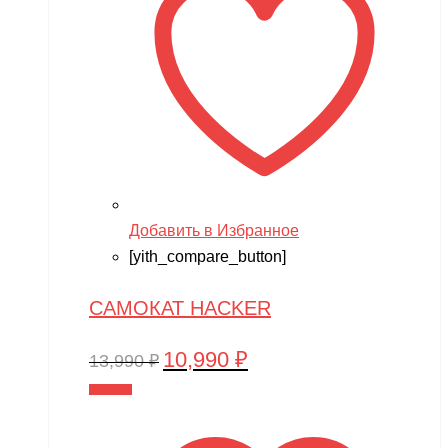
Добавить в Избранное
[yith_compare_button]
САМОКАТ HACKER
10,990
₽
Первоначальная
Текущая
13,990
₽
цена
цена:
В корзину
составляла
10,990 ₽.
13,990 ₽.