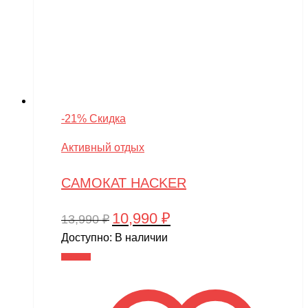
-21% Скидка
Активный отдых
САМОКАТ HACKER
10,990
₽
Первоначальная
Текущая
13,990
₽
цена
цена:
Доступно:
В наличии
составляла
10,990 ₽.
В корзину
13,990 ₽.