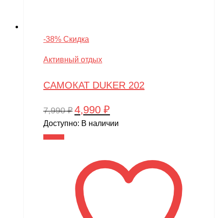
-38% Скидка
Активный отдых
САМОКАТ DUKER 202
4,990
₽
Первоначальная
Текущая
7,990
₽
цена
цена:
Доступно:
В наличии
составляла
4,990 ₽.
В корзину
7,990 ₽.