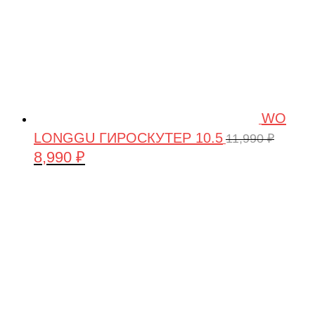
WO
LONGGU ГИРОСКУТЕР 10.5
11,990
₽
8,990
₽
Первоначальная
Текущая
цена
цена:
составляла
8,990 ₽.
11,990 ₽.