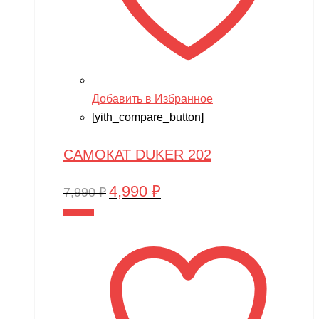
Добавить в Избранное
[yith_compare_button]
САМОКАТ DUKER 202
4,990
₽
Первоначальная
Текущая
7,990
₽
цена
цена:
В корзину
составляла
4,990 ₽.
7,990 ₽.