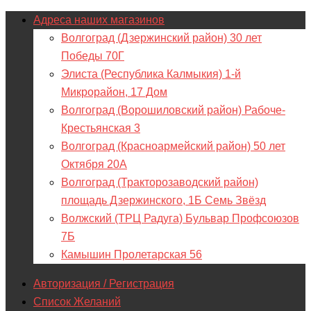
Адреса наших магазинов
Волгоград (Дзержинский район) 30 лет
Победы 70Г
Элиста (Республика Калмыкия) 1-й
Микрорайон, 17 Дом
Волгоград (Ворошиловский район) Рабоче-
Крестьянская 3
Волгоград (Красноармейский район) 50 лет
Октября 20А
Волгоград (Тракторозаводский район)
площадь Дзержинского, 1Б Семь Звёзд
Волжский (ТРЦ Радуга) Бульвар Профсоюзов
7Б
Камышин Пролетарская 56
Авторизация / Регистрация
Список Желаний