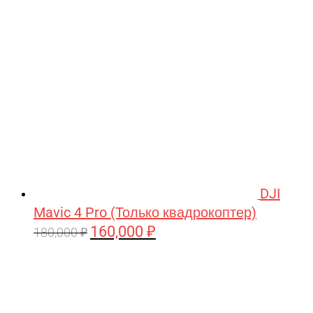
209,990 ₽.
DJI
Mavic 4 Pro (Только квадрокоптер)
160,000
₽
Первоначальная
Текущая
180,000
₽
цена
цена:
составляла
160,000 ₽.
180,000 ₽.