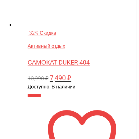
-32% Скидка
Активный отдых
САМОКАТ DUKER 404
7,490
₽
Первоначальная
Текущая
10,990
₽
цена
цена:
Доступно:
В наличии
составляла
7,490 ₽.
В корзину
10,990 ₽.