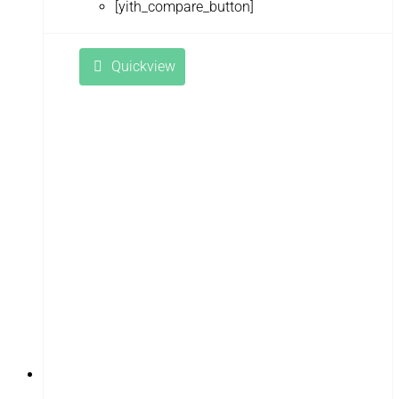
[yith_compare_button]
Quickview