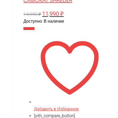
САМОКАТ SHREDER
11,990
₽
Первоначальная
Текущая
14,990
₽
цена
цена:
Доступно:
В наличии
составляла
11,990 ₽.
В корзину
14,990 ₽.
Добавить в Избранное
[yith_compare_button]