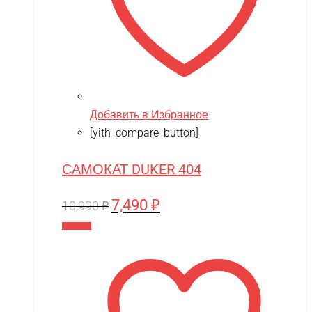
Добавить в Избранное
[yith_compare_button]
САМОКАТ DUKER 404
7,490
₽
Первоначальная
Текущая
10,990
₽
цена
цена:
В корзину
составляла
7,490 ₽.
10,990 ₽.