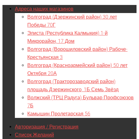
Адреса наших магазинов
Волгоград (Дзержинский район) 30 лет
Победы 70Г
Элиста (Республика Калмыкия) 1-й
Микрорайон, 17 Дом
Волгоград (Ворошиловский район) Рабоче-
Крестьянская 3
Волгоград (Красноармейский район) 50 лет
Октября 20А
Волгоград (Тракторозаводский район)
площадь Дзержинского, 1Б Семь Звёзд
Волжский (ТРЦ Радуга) Бульвар Профсоюзов
7Б
Камышин Пролетарская 56
Авторизация / Регистрация
Список Желаний