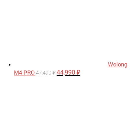
Wolong
44,990
₽
M4 PRO
Первоначальная
Текущая
47,490
₽
цена
цена:
составляла
44,990 ₽.
47,490 ₽.