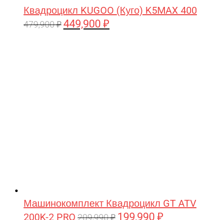
Квадроцикл KUGOO (Куго) K5MAX 400
449,900
₽
Первоначальная
Текущая
479,900
₽
цена
цена:
составляла
449,900 ₽.
479,900 ₽.
Машинокомплект Квадроцикл GT ATV
199,990
₽
200K-2 PRO
Первоначальная
Текущая
209,990
₽