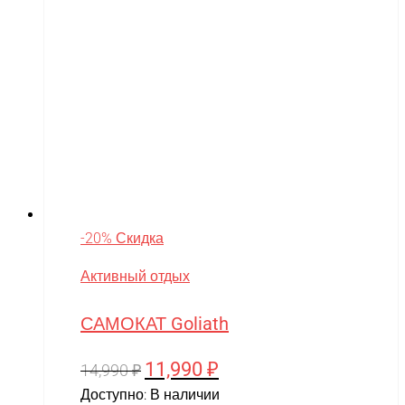
-20% Скидка
Активный отдых
САМОКАТ Goliath
11,990
₽
Первоначальная
Текущая
14,990
₽
цена
цена:
Доступно:
В наличии