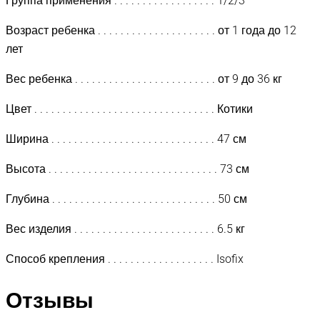
Группа применения . . . . . . . . . . . . . . . . . . 1/2/3
Возраст ребенка . . . . . . . . . . . . . . . . . . . . . от 1 года до 12
лет
Вес ребенка . . . . . . . . . . . . . . . . . . . . . . . . . от 9 до 36 кг
Цвет . . . . . . . . . . . . . . . . . . . . . . . . . . . . . . . . Котики
Ширина . . . . . . . . . . . . . . . . . . . . . . . . . . . . . 47 см
Высота . . . . . . . . . . . . . . . . . . . . . . . . . . . . . . 73 см
Глубина . . . . . . . . . . . . . . . . . . . . . . . . . . . . . 50 см
Вес изделия . . . . . . . . . . . . . . . . . . . . . . . . . 6.5 кг
Способ крепления . . . . . . . . . . . . . . . . . . . Isofix
Отзывы