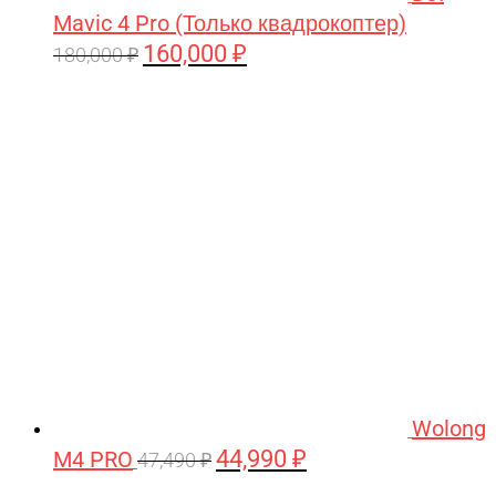
Mavic 4 Pro (Только квадрокоптер)
160,000
₽
Первоначальная
Текущая
180,000
₽
цена
цена:
составляла
160,000 ₽.
180,000 ₽.
Wolong
44,990
₽
M4 PRO
Первоначальная
Текущая
47,490
₽
цена
цена: