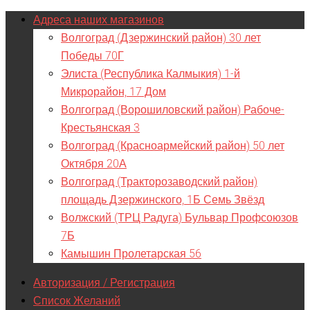
Адреса наших магазинов
Волгоград (Дзержинский район) 30 лет
Победы 70Г
Элиста (Республика Калмыкия) 1-й
Микрорайон, 17 Дом
Волгоград (Ворошиловский район) Рабоче-
Крестьянская 3
Волгоград (Красноармейский район) 50 лет
Октября 20А
Волгоград (Тракторозаводский район)
площадь Дзержинского, 1Б Семь Звёзд
Волжский (ТРЦ Радуга) Бульвар Профсоюзов
7Б
Камышин Пролетарская 56
Авторизация / Регистрация
Список Желаний