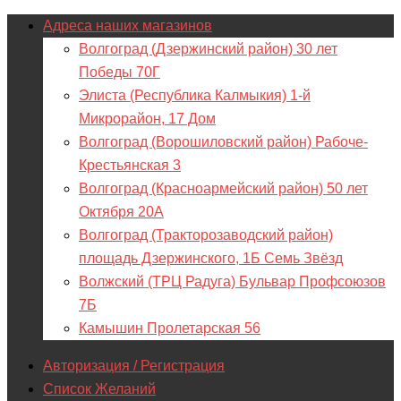
Адреса наших магазинов
Волгоград (Дзержинский район) 30 лет
Победы 70Г
Элиста (Республика Калмыкия) 1-й
Микрорайон, 17 Дом
Волгоград (Ворошиловский район) Рабоче-
Крестьянская 3
Волгоград (Красноармейский район) 50 лет
Октября 20А
Волгоград (Тракторозаводский район)
площадь Дзержинского, 1Б Семь Звёзд
Волжский (ТРЦ Радуга) Бульвар Профсоюзов
7Б
Камышин Пролетарская 56
Авторизация / Регистрация
Список Желаний