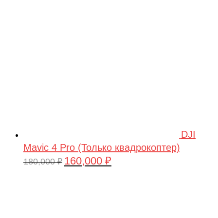
209,990 ₽.
DJI
Mavic 4 Pro (Только квадрокоптер)
160,000
₽
Первоначальная
Текущая
180,000
₽
цена
цена:
составляла
160,000 ₽.
180,000 ₽.