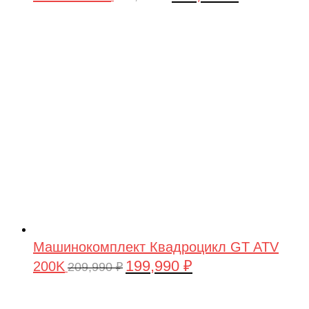
цена
цена:
составляла
199,990 ₽.
209,990 ₽.
Машинокомплект Квадроцикл GT ATV
199,990
₽
200K
Первоначальная
Текущая
209,990
₽
цена
цена:
составляла
199,990 ₽.