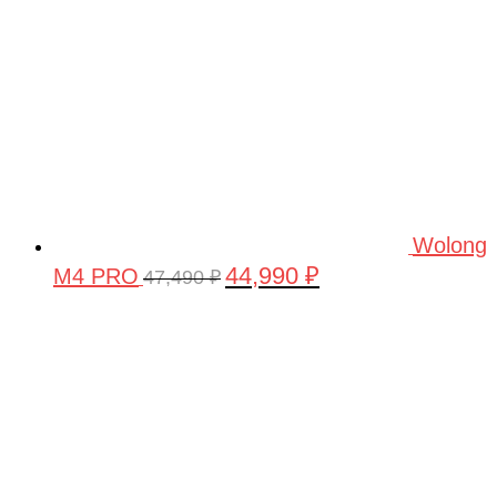
Wolong
44,990
₽
M4 PRO
Первоначальная
Текущая
47,490
₽
цена
цена:
составляла
44,990 ₽.
47,490 ₽.