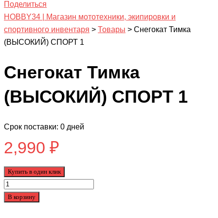
Поделиться
HOBBY34 | Магазин мототехники, экипировки и
спортивного инвентаря
>
Товары
>
Снегокат Тимка
(ВЫСОКИЙ) СПОРТ 1
Снегокат Тимка
(ВЫСОКИЙ) СПОРТ 1
Срок поставки: 0 дней
2,990
₽
Купить в один клик
Количество
товара
В корзину
Снегокат