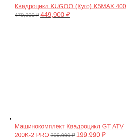
Квадроцикл KUGOO (Куго) K5MAX 400
449,900
₽
Первоначальная
Текущая
479,900
₽
цена
цена:
составляла
449,900 ₽.
479,900 ₽.
Машинокомплект Квадроцикл GT ATV
199,990
₽
200K-2 PRO
Первоначальная
Текущая
209,990
₽