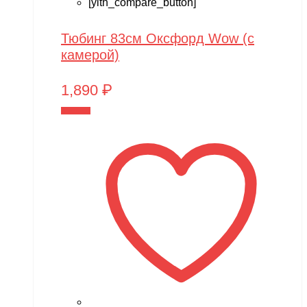
[yith_compare_button]
Тюбинг 83см Оксфорд Wow (с
камерой)
1,890
₽
В корзину