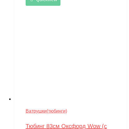
Ватрушки(тюбинги)
Тюбинг 83см Оксфорд Wow (с