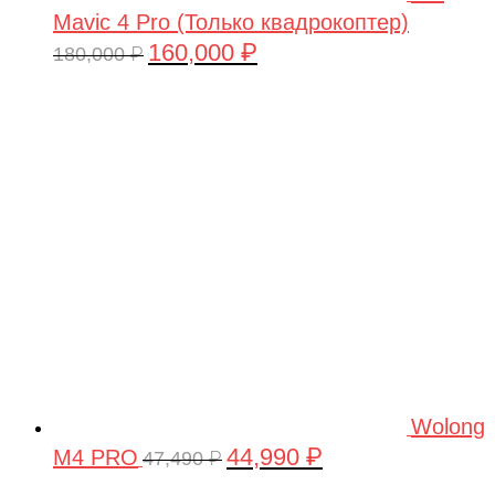
Mavic 4 Pro (Только квадрокоптер)
160,000
₽
Первоначальная
Текущая
180,000
₽
цена
цена:
составляла
160,000 ₽.
180,000 ₽.
Wolong
44,990
₽
M4 PRO
Первоначальная
Текущая
47,490
₽
цена
цена: