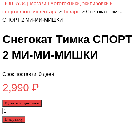
HOBBY34 | Магазин мототехники, экипировки и
спортивного инвентаря
>
Товары
>
Снегокат Тимка
СПОРТ 2 МИ-МИ-МИШКИ
Снегокат Тимка СПОРТ
2 МИ-МИ-МИШКИ
Срок поставки: 0 дней
2,990
₽
Купить в один клик
Количество
товара
В корзину
Снегокат
Тимка