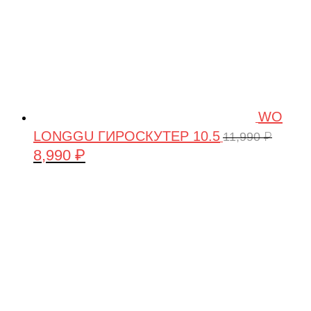
WO
LONGGU ГИРОСКУТЕР 10.5
11,990
₽
8,990
₽
Первоначальная
Текущая
цена
цена:
составляла
8,990 ₽.
11,990 ₽.