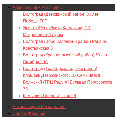
Адреса наших магазинов
Волгоград (Дзержинский район) 30 лет
Победы 70Г
Элиста (Республика Калмыкия) 1-й
Микрорайон, 17 Дом
Волгоград (Ворошиловский район) Рабоче-
Крестьянская 3
Волгоград (Красноармейский район) 50 лет
Октября 20А
Волгоград (Тракторозаводский район)
площадь Дзержинского, 1Б Семь Звёзд
Волжский (ТРЦ Радуга) Бульвар Профсоюзов
7Б
Камышин Пролетарская 56
Авторизация / Регистрация
Список Желаний