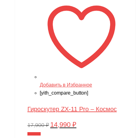
Добавить в Избранное
[yith_compare_button]
Гироскутер ZX-11 Pro – Космос
14,990
₽
Первоначальная
Текущая
17,900
₽
цена
цена:
В корзину