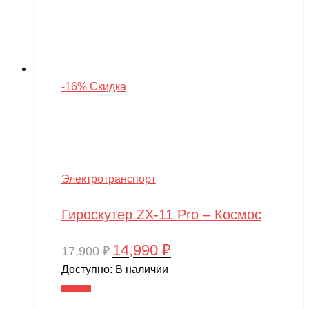
-16% Скидка
Электротранспорт
Гироскутер ZX-11 Pro – Космос
14,990
₽
Первоначальная
Текущая
17,900
₽
цена
цена:
Доступно:
В наличии
составляла
14,990 ₽.
В корзину
17,900 ₽.