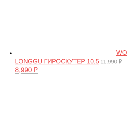
WO
LONGGU ГИРОСКУТЕР 10.5
11,990
₽
8,990
₽
Первоначальная
Текущая
цена
цена:
составляла
8,990 ₽.
11,990 ₽.