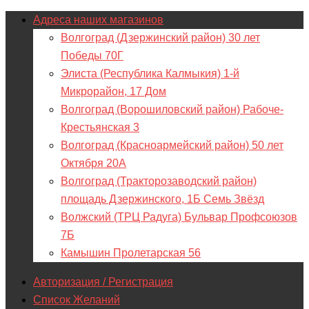
Адреса наших магазинов
Волгоград (Дзержинский район) 30 лет
Победы 70Г
Элиста (Республика Калмыкия) 1-й
Микрорайон, 17 Дом
Волгоград (Ворошиловский район) Рабоче-
Крестьянская 3
Волгоград (Красноармейский район) 50 лет
Октября 20А
Волгоград (Тракторозаводский район)
площадь Дзержинского, 1Б Семь Звёзд
Волжский (ТРЦ Радуга) Бульвар Профсоюзов
7Б
Камышин Пролетарская 56
Авторизация / Регистрация
Список Желаний