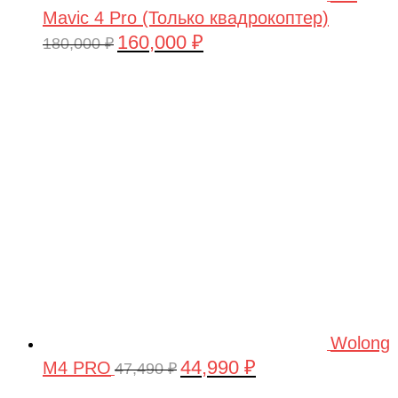
Mavic 4 Pro (Только квадрокоптер)
160,000
₽
Первоначальная
Текущая
180,000
₽
цена
цена:
составляла
160,000 ₽.
180,000 ₽.
Wolong
44,990
₽
M4 PRO
Первоначальная
Текущая
47,490
₽
цена
цена: