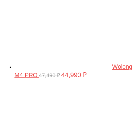
Wolong
44,990
₽
M4 PRO
Первоначальная
Текущая
47,490
₽
цена
цена:
составляла
44,990 ₽.
47,490 ₽.