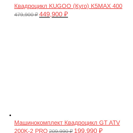
Квадроцикл KUGOO (Куго) K5MAX 400
449,900
₽
Первоначальная
Текущая
479,900
₽
цена
цена:
составляла
449,900 ₽.
479,900 ₽.
Машинокомплект Квадроцикл GT ATV
199,990
₽
200K-2 PRO
Первоначальная
Текущая
209,990
₽