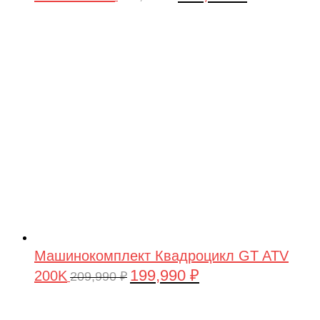
цена
цена:
составляла
199,990 ₽.
209,990 ₽.
Машинокомплект Квадроцикл GT ATV
199,990
₽
200K
Первоначальная
Текущая
209,990
₽
цена
цена:
составляла
199,990 ₽.