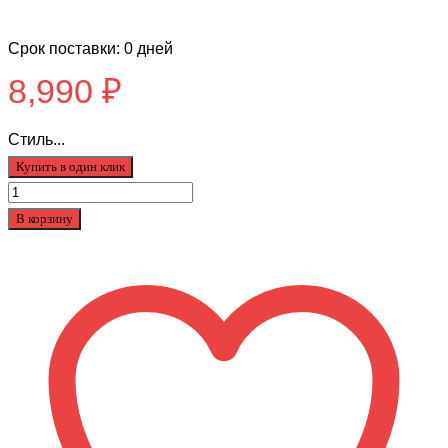
Срок поставки: 0 дней
8,990
₽
Стиль...
Купить в один клик
Количество
товара
В корзину
Трюковой
самокат
DukeR
3.0