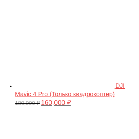
209,990 ₽.
DJI
Mavic 4 Pro (Только квадрокоптер)
160,000
₽
Первоначальная
Текущая
180,000
₽
цена
цена:
составляла
160,000 ₽.
180,000 ₽.