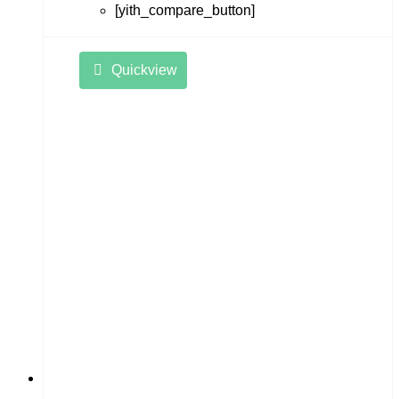
[yith_compare_button]
Quickview