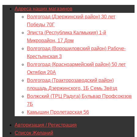
Адреса наших магазинов
Волгоград (Дзержинский район) 30 лет
Победы 70Г
Элиста (Республика Калмыкия) 1-й
Микрорайон, 17 Дом
Волгоград (Ворошиловский район) Рабоче-
Крестьянская 3
Волгоград (Красноармейский район) 50 лет
Октября 20А
Волгоград (Тракторозаводский район)
площадь Дзержинского, 1Б Семь Звёзд
Волжский (ТРЦ Радуга) Бульвар Профсоюзов
7Б
Камышин Пролетарская 56
Авторизация / Регистрация
Список Желаний