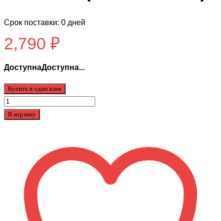
Срок поставки: 0 дней
2,790
₽
ДоступнаДоступна...
Купить в один клик
Количество
товара
В корзину
Тяговый
аккумулятор
6-
DZF-
12
(12V13A/H
C3)