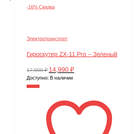
-16% Скидка
Электротранспорт
Гироскутер ZX-11 Pro – Зеленый
14,990
₽
Первоначальная
Текущая
17,900
₽
цена
цена:
Доступно:
В наличии
составляла
14,990 ₽.
В корзину
17,900 ₽.