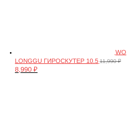
WO
LONGGU ГИРОСКУТЕР 10.5
11,990
₽
8,990
₽
Первоначальная
Текущая
цена
цена:
составляла
8,990 ₽.
11,990 ₽.