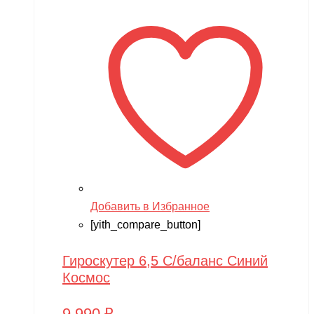
Добавить в Избранное
[yith_compare_button]
Гироскутер 6,5 С/баланс Синий
Космос
9,990
₽