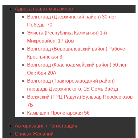
Адреса наших магазинов
Волгоград (Дзержинский район) 30 лет
Победы 70Г
Элиста (Республика Калмыкия) 1-й
Микрорайон, 17 Дом
Волгоград (Ворошиловский район) Рабоче-
Крестьянская 3
Волгоград (Красноармейский район) 50 лет
Октября 20А
Волгоград (Тракторозаводский район)
площадь Дзержинского, 1Б Семь Звёзд
Волжский (ТРЦ Радуга) Бульвар Профсоюзов
7Б
Камышин Пролетарская 56
Авторизация / Регистрация
Список Желаний