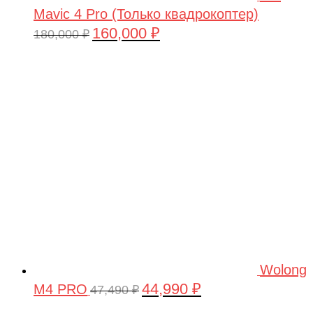
Mavic 4 Pro (Только квадрокоптер)
160,000
₽
Первоначальная
Текущая
180,000
₽
цена
цена:
составляла
160,000 ₽.
180,000 ₽.
Wolong
44,990
₽
M4 PRO
Первоначальная
Текущая
47,490
₽
цена
цена: