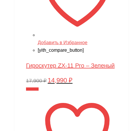
Добавить в Избранное
[yith_compare_button]
Гироскутер ZX-11 Pro – Зеленый
14,990
₽
Первоначальная
Текущая
17,900
₽
цена
цена:
В корзину
составляла
14,990 ₽.
17,900 ₽.